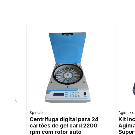
Agimaxx
Bioneer
Agitador magnético digital
Siste
 UCS-
para cultura de células SP-
BioVa
aixa
200-1 - Agimaxx
DNA e