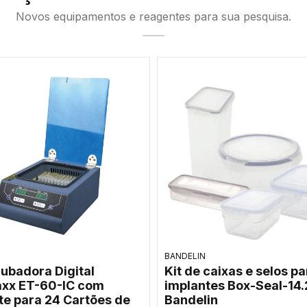
Novos equipamentos e reagentes para sua pesquisa.
Inesarex
ma de manifold a vácuo
Titulador Karl Fischer
c 96 para extração de
Coulométrico Inesarex
 RNA - Bioneer
20V para Traços de U