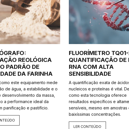
NÓGRAFO:
FLUORÍMETRO TQ01-
IAÇÃO REOLÓGICA
QUANTIFICAÇÃO DE 
 O PADRÃO DE
RNA COM ALTA
DADE DA FARINHA
SENSIBILIDADE
 como este equipamento mede
A quantificação exata de ácido
ão de água, a estabilidade e o
nucleicos e proteínas é vital. 
 desenvolvimento da massa,
como esta tecnologia oferece
do a performance ideal da
resultados específicos e altam
m panificação e pastifício.
sensíveis, mesmo em amostras
baixíssimas concentrações.
ONTEÚDO
LER CONTEÚDO