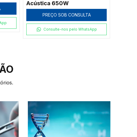
Câmera
A
PREÇO SOB CONSULTA
20PA
P
sApp
Consulte-nos pelo WhatsApp
C
ÇÃO
órios.