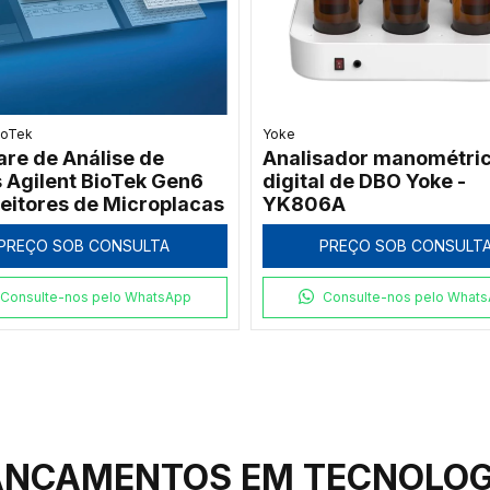
urmat
Vilber Lourmat
iluminador LED Azul
Transiluminador UV Vil
r Lourmat ECX-
Lourmat ECX-15.M 312
yLight 470 nm 20x20
15x15 cm
PREÇO SOB CONSULT
PREÇO SOB CONSULTA
Consulte-nos pelo What
Consulte-nos pelo WhatsApp
ANÇAMENTOS EM TECNOLOG