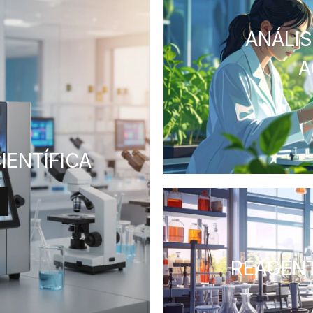
ANÁLI
A
IENTÍFICA
REAGENT