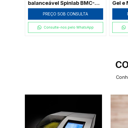
PREÇO SOB CONSULTA
TA
Consulte-nos pelo WhatsApp
tsApp
CO
Conhe