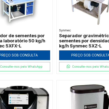
Synmec
dor de sementes por
Separador gravimétric
a laboratório 50 kg/h
sementes por densida
ec 5XFX-L
kg/h Synmec 5XZ-L
PREÇO SOB CONSULTA
PREÇO SOB CONSULT
Consulte-nos pelo WhatsApp
Consulte-nos pelo What