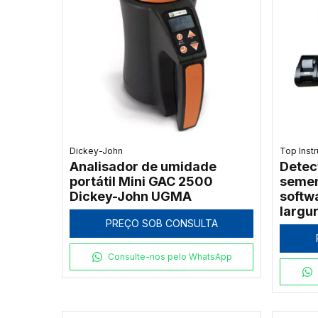
Dickey-John
Top Inst
Analisador de umidade
Detec
portátil Mini GAC 2500
semen
Dickey-John UGMA
softw
largu
PREÇO SOB CONSULTA
A
Consulte-nos pelo WhatsApp