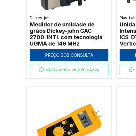
Dickey-john
Plas-Lab
Medidor de umidade de
Unida
grãos Dickey-john GAC
Inten
2700-INTL com tecnologia
ICS-D
UGMA de 149 MHz
Vertic
PREÇO SOB CONSULTA
Consulte-nos pelo WhatsApp