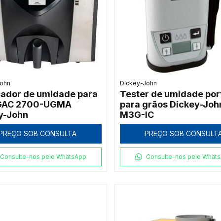
John
Dickey-John
sador de umidade para
Tester de umidade port
 GAC 2700-UGMA
para grãos Dickey-Joh
y-John
M3G-IC
PREÇO SOB CONSULTA
PREÇO SOB CONSULT
Consulte-nos pelo WhatsApp
Consulte-nos pelo What