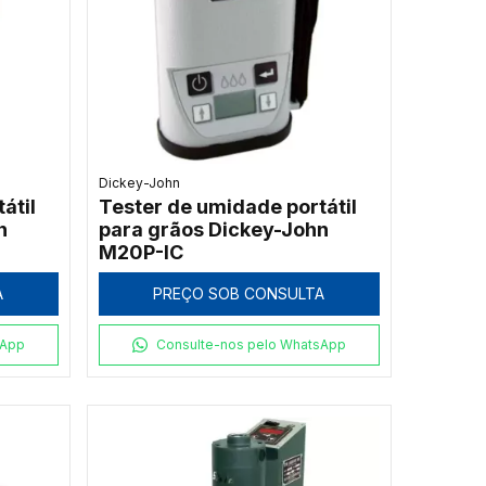
Dickey-John
átil
Tester de umidade portátil
n
para grãos Dickey-John
M20P-IC
A
PREÇO SOB CONSULTA
sApp
Consulte-nos pelo WhatsApp