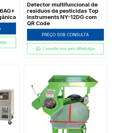
Detector multifuncional de
-6AG+
resíduos de pesticidas Top
gânica
Instruments NY-12DG com
QR Code
A
PREÇO SOB CONSULTA
sApp
Consulte-nos pelo WhatsApp