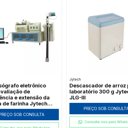
Jytech
sógrafo eletrônico
Descascador de arroz 
avaliação de
laboratório 300 g Jyte
tência e extensão da
JLG-III
 de farinha Jytech
PREÇO SOB CONSULT
PREÇO SOB CONSULTA
Consulte-nos pelo What
Consulte-nos pelo WhatsApp