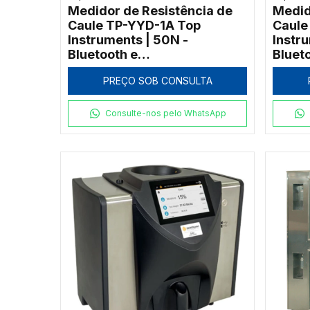
Medidor de Resistência de
Medid
Caule TP-YYD-1A Top
Caule
Instruments | 50N -
Instr
Bluetooth e
Bluet
Georreferenciamento
Georr
PREÇO SOB CONSULTA
Consulte-nos pelo WhatsApp