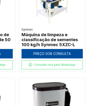
Synmec
o de
Máquina de limpeza e
de 50
classificação de sementes
100 kg/h Synmec 5XZC-L
A
PREÇO SOB CONSULTA
sApp
Consulte-nos pelo WhatsApp