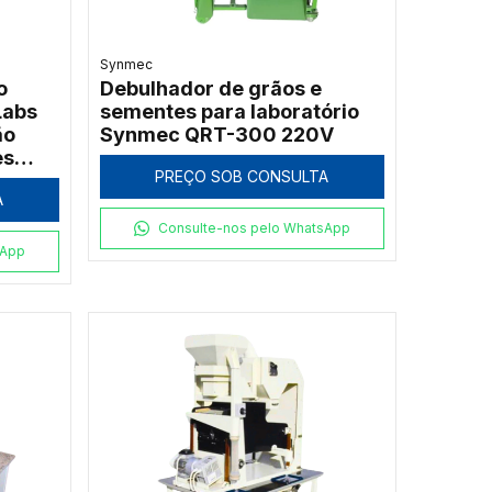
Synmec
o
Debulhador de grãos e
Labs
sementes para laboratório
ão
Synmec QRT-300 220V
es
PREÇO SOB CONSULTA
A
Consulte-nos pelo WhatsApp
sApp