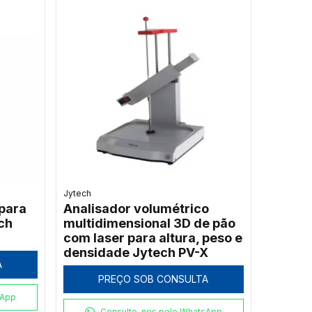
Jytech
para
Analisador volumétrico
ch
multidimensional 3D de pão
com laser para altura, peso e
densidade Jytech PV-X
A
PREÇO SOB CONSULTA
sApp
Consulte-nos pelo WhatsApp