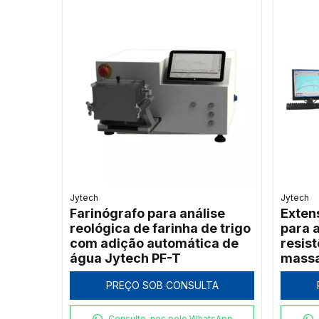
Jytech
Jytech
Farinógrafo para análise
Exten
reológica de farinha de trigo
para 
com adição automática de
resis
água Jytech PF-T
massa
JLSD
PREÇO SOB CONSULTA
Consulte-nos pelo WhatsApp