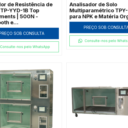
or de Resistência de
Analisador de Solo
 TP-YYD-1B Top
Multiparamétrico TPY
uments | 500N -
para NPK e Matéria Or
ooth e
PREÇO SOB CONSULT
eferenciamento
PREÇO SOB CONSULTA
Consulte-nos pelo What
Consulte-nos pelo WhatsApp