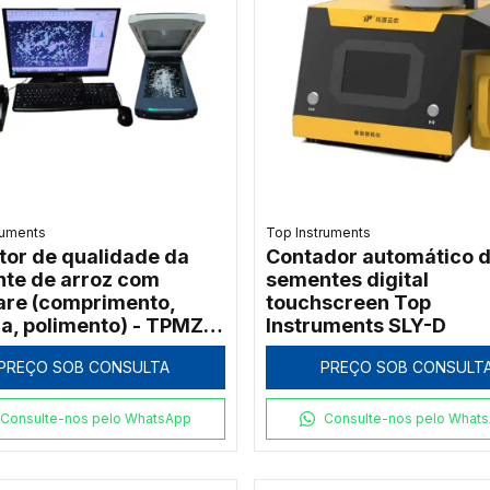
ruments
Top Instruments
tor de qualidade da
Contador automático 
te de arroz com
sementes digital
are (comprimento,
touchscreen Top
ra, polimento) - TPMZ-
Instruments SLY-D
PREÇO SOB CONSULTA
PREÇO SOB CONSULT
Consulte-nos pelo WhatsApp
Consulte-nos pelo What