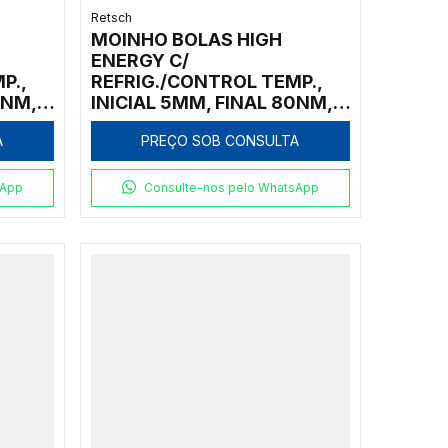
Retsch
MOINHO BOLAS HIGH
ENERGY C/
P.,
REFRIG./CONTROL TEMP.,
0NM, 2
INICIAL 5MM, FINAL 80NM, 2
VASOS AÇO INOXIDÁVEL
A
PREÇO SOB CONSULTA
50ML
sApp
Consulte-nos pelo WhatsApp