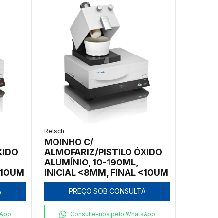
Retsch
MOINHO C/
XIDO
ALMOFARIZ/PISTILO ÓXIDO
ALUMÍNIO, 10-190ML,
<10UM
INICIAL <8MM, FINAL <10UM
A
PREÇO SOB CONSULTA
sApp
Consulte-nos pelo WhatsApp