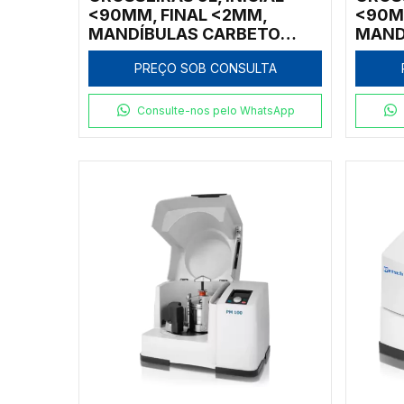
<90MM, FINAL <2MM,
<90M
MANDÍBULAS CARBETO
MAND
TUNGSTÊNIO/PLACAS AÇO
TUNG
PREÇO SOB CONSULTA
INOX, 400V
INOX,
Consulte-nos pelo WhatsApp