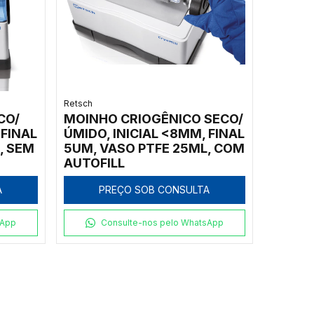
Retsch
CO/
MOINHO CRIOGÊNICO SECO/
 FINAL
ÚMIDO, INICIAL <8MM, FINAL
, SEM
5UM, VASO PTFE 25ML, COM
AUTOFILL
A
PREÇO SOB CONSULTA
sApp
Consulte-nos pelo WhatsApp