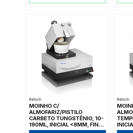
Retsch
Retsch
MOINHO C/
MOIN
ALMOFARIZ/PISTILO
ALMOF
CARBETO TUNGSTÊNIO, 10-
TEMP
190ML, INICIAL <8MM, FINAL
INICI
<10UM