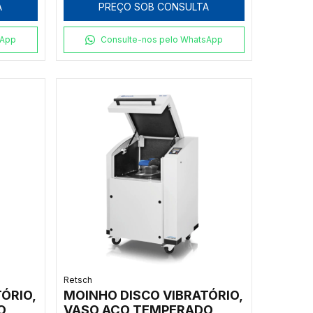
A
PREÇO SOB CONSULTA
400V
sApp
Consulte-nos pelo WhatsApp
Retsch
ÓRIO,
MOINHO DISCO VIBRATÓRIO,
O
VASO AÇO TEMPERADO