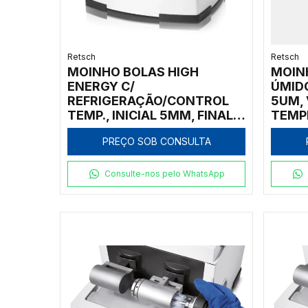
Retsch
Retsch
MOINHO BOLAS HIGH
MOIN
ENERGY C/
ÚMIDO
REFRIGERAÇÃO/CONTROL
5UM,
TEMP., INICIAL 5MM, FINAL
TEMP
80NM, 2 VASOS ÓXIDO
AUTO
PREÇO SOB CONSULTA
ZIRCÔNIO 50ML
Consulte-nos pelo WhatsApp