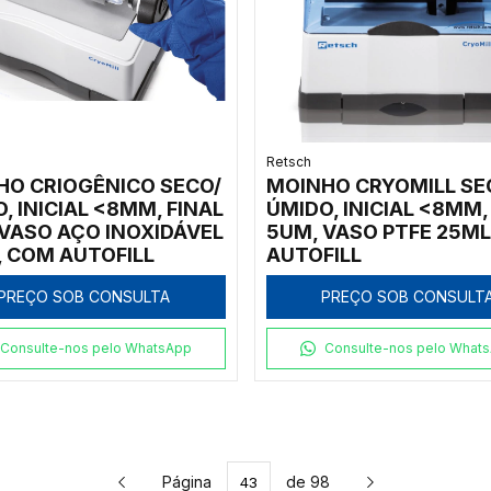
Retsch
HO CRIOGÊNICO SECO/
MOINHO CRYOMILL SE
, INICIAL <8MM, FINAL
ÚMIDO, INICIAL <8MM,
VASO AÇO INOXIDÁVEL
5UM, VASO PTFE 25ML
, COM AUTOFILL
AUTOFILL
PREÇO SOB CONSULTA
PREÇO SOB CONSULT
Consulte-nos pelo WhatsApp
Consulte-nos pelo What
Página
de 98