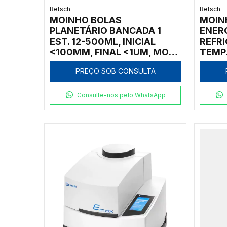
Retsch
Retsch
MOINHO BOLAS
MOIN
PLANETÁRIO BANCADA 1
ENER
EST. 12-500ML, INICIAL
REFR
<100MM, FINAL <1UM, MOA.
TEMP.
COLOIDAL <0,1UM REL VEL
80NM
PREÇO SOB CONSULTA
1:-1
ZIRC
Consulte-nos pelo WhatsApp