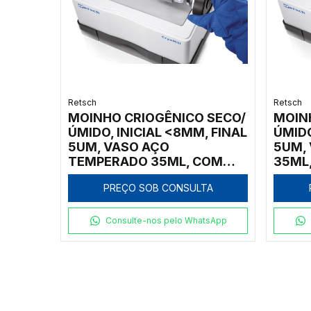
Retsch
Retsch
MOINHO CRIOGÊNICO SECO/
MOIN
ÚMIDO, INICIAL <8MM, FINAL
ÚMIDO
5UM, VASO AÇO
5UM, 
TEMPERADO 35ML, COM
35ML
AUTOFILL
PREÇO SOB CONSULTA
Consulte-nos pelo WhatsApp