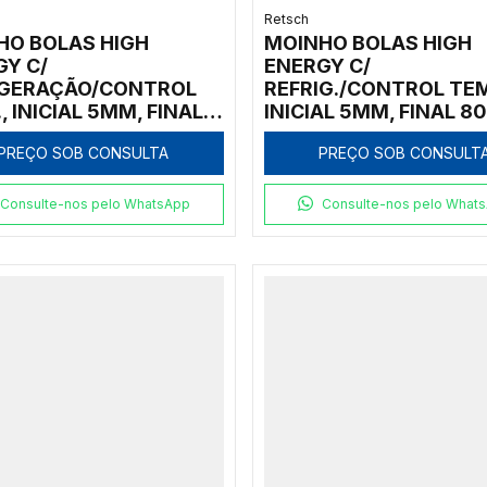
Retsch
HO BOLAS HIGH
MOINHO BOLAS HIGH
GY C/
ENERGY C/
IGERAÇÃO/CONTROL
REFRIG./CONTROL TEM
, INICIAL 5MM, FINAL
INICIAL 5MM, FINAL 8
, 2 VASOS ÓXIDO
VASOS CARBETO
PREÇO SOB CONSULTA
PREÇO SOB CONSULT
ÔNIO 125ML
TUNGSTÊNIO 50ML
Consulte-nos pelo WhatsApp
Consulte-nos pelo What