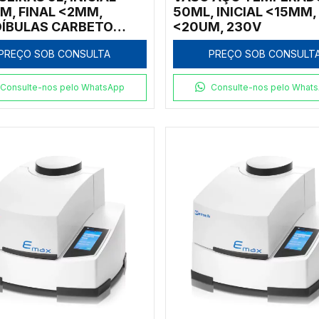
M, FINAL <2MM,
50ML, INICIAL <15MM,
ÍBULAS CARBETO
<20UM, 230V
STÊNIO/PLACAS AÇO
PREÇO SOB CONSULTA
PREÇO SOB CONSULT
 230V
Consulte-nos pelo WhatsApp
Consulte-nos pelo What