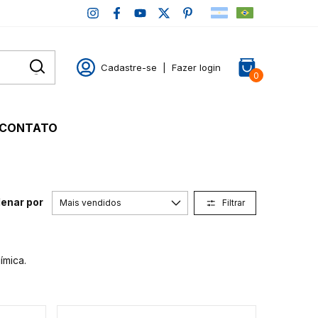
Cadastre-se
|
Fazer login
0
CONTATO
enar por
Filtrar
ímica.