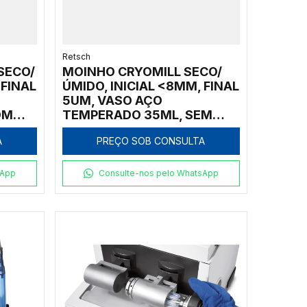
Retsch
SECO/
MOINHO CRYOMILL SECO/
 FINAL
ÚMIDO, INICIAL <8MM, FINAL
5UM, VASO AÇO
OM
TEMPERADO 35ML, SEM
AUTOFILL
A
PREÇO SOB CONSULTA
sApp
Consulte-nos pelo WhatsApp