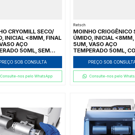
Retsch
HO CRYOMILL SECO/
MOINHO CRIOGÊNICO 
, INICIAL <8MM, FINAL
ÚMIDO, INICIAL <8MM,
 VASO AÇO
5UM, VASO AÇO
ERADO 50ML, SEM
TEMPERADO 50ML, C
FILL
AUTOFILL
PREÇO SOB CONSULTA
PREÇO SOB CONSULT
Consulte-nos pelo WhatsApp
Consulte-nos pelo What