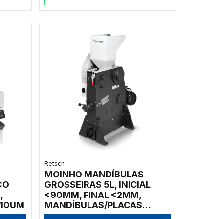
Retsch
MOINHO MANDÍBULAS
ÇO
GROSSEIRAS 5L, INICIAL
,
<90MM, FINAL <2MM,
<10UM
MANDÍBULAS/PLACAS
CARBETO TUNGSTÊNIO,