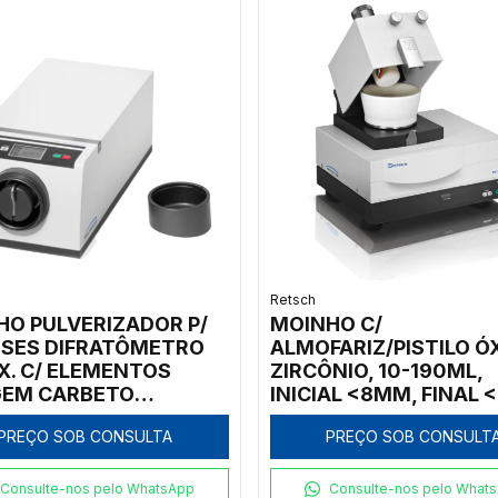
Retsch
HO PULVERIZADOR P/
MOINHO C/
ISES DIFRATÔMETRO
ALMOFARIZ/PISTILO Ó
X. C/ ELEMENTOS
ZIRCÔNIO, 10-190ML,
EM CARBETO
INICIAL <8MM, FINAL 
STÊNIO
PREÇO SOB CONSULTA
PREÇO SOB CONSULT
Consulte-nos pelo WhatsApp
Consulte-nos pelo What