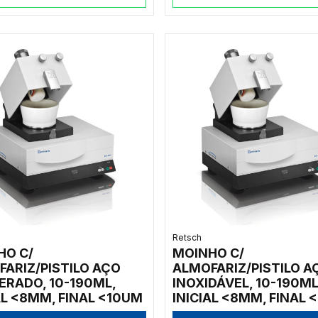
Retsch
HO C/
MOINHO C/
ARIZ/PISTILO AÇO
ALMOFARIZ/PISTILO A
ERADO, 10-190ML,
INOXIDÁVEL, 10-190ML
AL <8MM, FINAL <10UM
INICIAL <8MM, FINAL 