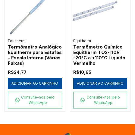
Equitherm
Equitherm
Termômetro Analógico
Termômetro Químico
Equitherm para Estufas
Equitherm TQ2-110R
- Escala Interna (Várias
-20°C a +110°C Líquido
Faixas)
Vermelho
R$24,77
R$10,65
ADICIONAR AO CARRINHO
ADICIONAR AO CARRINHO
Consulte-nos pelo
Consulte-nos pelo
WhatsApp
WhatsApp