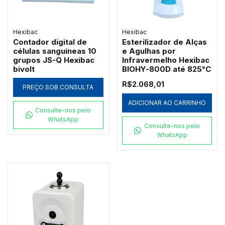
Hexibac
Hexibac
Contador digital de
Esterilizador de Alças
células sanguíneas 10
e Agulhas por
grupos JS-Q Hexibac
Infravermelho Hexibac
bivolt
BIOHY-800D até 825°C
R$2.068,01
PREÇO SOB CONSULTA
ADICIONAR AO CARRINHO
Consulte-nos pelo
WhatsApp
Consulte-nos pelo
WhatsApp