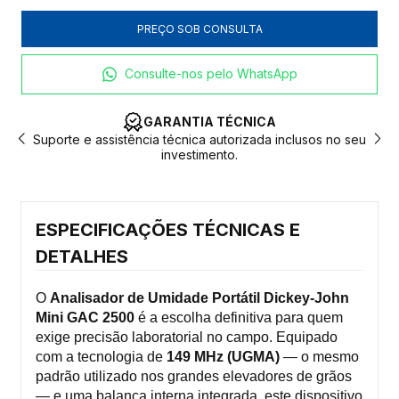
Consulte-nos pelo WhatsApp
GARANTIA TÉCNICA
eu
Suporte e assistência técnica autorizada inclusos no seu
P
investimento.
ESPECIFICAÇÕES TÉCNICAS E
DETALHES
O
Analisador de Umidade Portátil Dickey-John
Mini GAC 2500
é a escolha definitiva para quem
exige precisão laboratorial no campo. Equipado
com a tecnologia de
149 MHz (UGMA)
— o mesmo
padrão utilizado nos grandes elevadores de grãos
— e uma balança interna integrada, este dispositivo