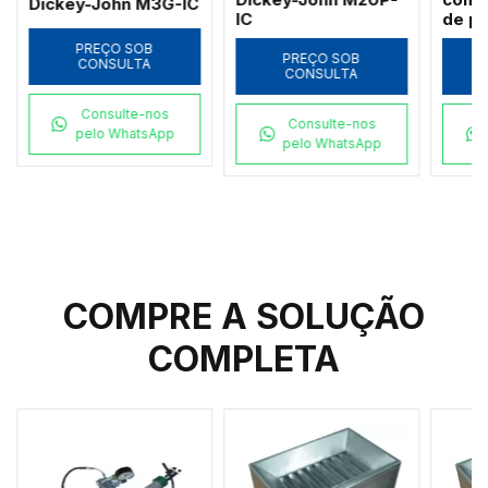
Dickey-John M3G-IC
IC
de p
temp
PREÇO SOB
grão
PREÇO SOB
CONSULTA
CONSULTA
Agri
Consulte-nos
Consulte-nos
pelo WhatsApp
pelo WhatsApp
COMPRE A SOLUÇÃO
COMPLETA