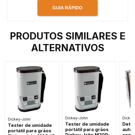
GUIA RÁPIDO
PRODUTOS SIMILARES E
ALTERNATIVOS
Dickey-John
Dickey
Dickey-John
Tester de umidade
Dete
Tester de umidade
portátil para grãos
auto
portátil para grãos
Dickey-John M20P-
comp