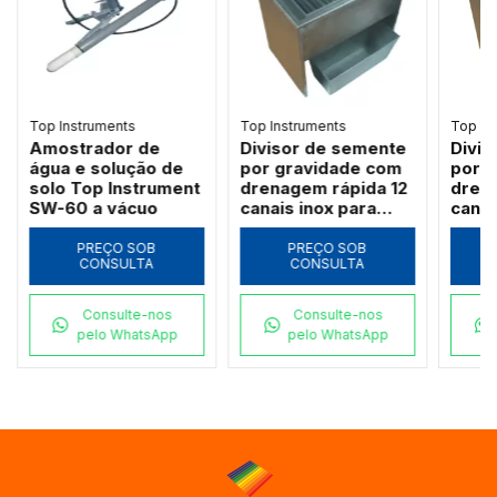
Top Instruments
Top Instruments
Top In
Amostrador de
Divisor de semente
Divi
água e solução de
por gravidade com
por 
solo Top Instrument
drenagem rápida 12
dren
SW-60 a vácuo
canais inox para
canai
sementes grandes -
seme
HGG-II
- HGG
PREÇO SOB
PREÇO SOB
CONSULTA
CONSULTA
Consulte-nos
Consulte-nos
pelo WhatsApp
pelo WhatsApp