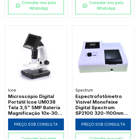
Consulte-nos pelo
Consulte-nos pelo
WhatsApp
WhatsApp
Icoe
Spectrum
Microscópio Digital
Espectrofotômetro
Portátil Icoe UM038
Visível Monofeixe
Tela 3,5" 5MP Bateria
Digital Spectrum
Magnificação 10x-300x
SP2100 320-1100nm
e Iluminação LED
com Suporte 4
Cubetas de 50mm e
PREÇO SOB CONSULTA
PREÇO SOB CONSULTA
Software PC
Consulte-nos pelo
Consulte-nos pelo