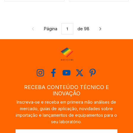
Página
de 98
RECEBA CONTEÚDO TÉCNICO E
INOVAÇÃO
Inscreva-se e receba em primeira mão análises de
mercado, guias de aplicação, novidades sobre
importação e lançamentos de equipamentos para o
seu laboratório.