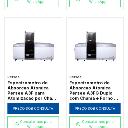
WhatsApp
WhatsApp
Persee
Persee
Espectrometro de
Espectrometro de
Absorcao Atomica
Absorcao Atomica
Persee A3F para
Persee A3FG Duplo
Atomizacao por Chama
com Chama e Forno de
com Queimador de
Grafite Transversal
Titanio
PREÇO SOB CONSULTA
PREÇO SOB CONSULTA
Consulte-nos pelo
Consulte-nos pelo
WhatsApp
WhatsApp