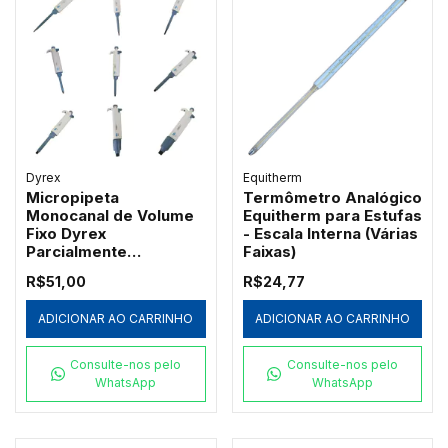
Dyrex
Equitherm
Micropipeta
Termômetro Analógico
Monocanal de Volume
Equitherm para Estufas
Fixo Dyrex
- Escala Interna (Várias
Parcialmente
Faixas)
Autoclavável
R$51,00
R$24,77
ADICIONAR AO CARRINHO
ADICIONAR AO CARRINHO
Consulte-nos pelo
Consulte-nos pelo
WhatsApp
WhatsApp