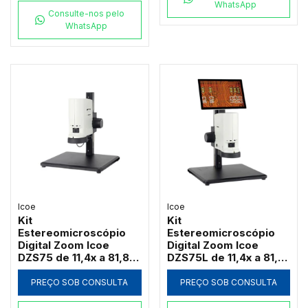
WhatsApp
Consulte-nos pelo
WhatsApp
Icoe
Icoe
Kit
Kit
Estereomicroscópio
Estereomicroscópio
Digital Zoom Icoe
Digital Zoom Icoe
DZS75 de 11,4x a 81,8x
DZS75L de 11,4x a 81,8x
Câmera 4MP Anel LED
Tela Touch 10" 4MP
HDMI Wi-Fi (Sem Tela)
Anel LED HDMI Wi-Fi
PREÇO SOB CONSULTA
PREÇO SOB CONSULTA