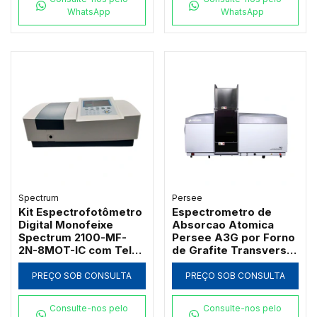
WhatsApp
WhatsApp
Spectrum
Persee
Kit Espectrofotômetro
Espectrometro de
Digital Monofeixe
Absorcao Atomica
Spectrum 2100-MF-
Persee A3G por Forno
2N-8MOT-IC com Tela
de Grafite Transversal
de 7" Banda 2nm 21
com Correcao D2 e SR
CFR e Carrossel 8
PREÇO SOB CONSULTA
PREÇO SOB CONSULTA
Posições
Consulte-nos pelo
Consulte-nos pelo