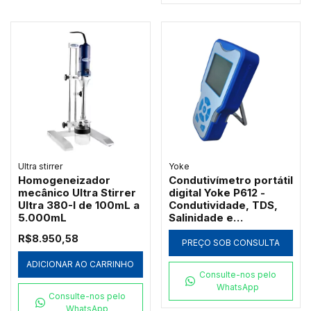
Ultra stirrer
Yoke
Homogeneizador
Condutivímetro portátil
mecânico Ultra Stirrer
digital Yoke P612 -
Ultra 380-I de 100mL a
Condutividade, TDS,
5.000mL
Salinidade e
Resistividade
R$8.950,58
PREÇO SOB CONSULTA
ADICIONAR AO CARRINHO
Consulte-nos pelo
WhatsApp
Consulte-nos pelo
WhatsApp