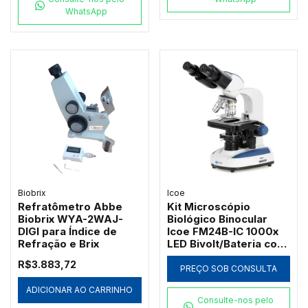
WhatsApp
Biobrix
Icoe
Refratômetro Abbe
Kit Microscópio
Biobrix WYA-2WAJ-
Biológico Binocular
DIGI para Índice de
Icoe FM24B-IC 1000x
Refração e Brix
LED Bivolt/Bateria com
Ótica Acromática
R$3.883,72
PREÇO SOB CONSULTA
ADICIONAR AO CARRINHO
Consulte-nos pelo