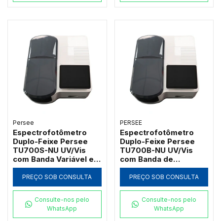
Persee
PERSEE
Espectrofotômetro
Espectrofotômetro
Duplo-Feixe Persee
Duplo-Feixe Persee
TU700S-NU UV/Vis
TU700B-NU UV/Vis
com Banda Variável e
com Banda de
Software UVWin (190 a
Passagem 2nm e
1100nm)
Software UVWin (190 a
PREÇO SOB CONSULTA
PREÇO SOB CONSULTA
1100nm)
Consulte-nos pelo
Consulte-nos pelo
WhatsApp
WhatsApp