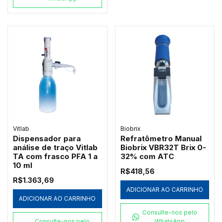
Vitlab
Biobrix
Dispensador para
Refratômetro Manual
análise de traço Vitlab
Biobrix VBR32T Brix 0-
TA com frasco PFA 1 a
32% com ATC
10 ml
R$418,56
R$1.363,69
ADICIONAR AO CARRINHO
ADICIONAR AO CARRINHO
Consulte-nos pelo
Consulte-nos pelo
WhatsApp