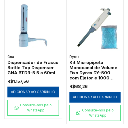
Gna
Dyrex
Dispensador de Frasco
Kit Micropipeta
Bottle Top Dispenser
Monocanal de Volume
GNA BTDR-5 5 a 60mL
Fixo Dyrex DY-500
com Ejetor e 1000
R$1.157,56
Ponteiras Azuis
R$68,26
Redplast 500µL
ADICIONAR AO CARRINHO
ADICIONAR AO CARRINHO
Consulte-nos pelo
WhatsApp
Consulte-nos pelo
WhatsApp