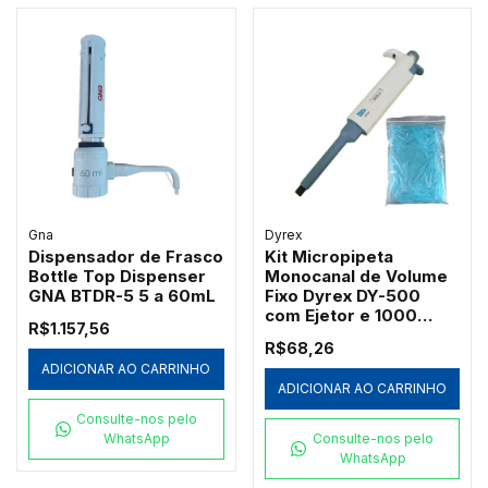
Gna
Dyrex
Dispensador de Frasco
Kit Micropipeta
Bottle Top Dispenser
Monocanal de Volume
GNA BTDR-5 5 a 60mL
Fixo Dyrex DY-500
com Ejetor e 1000
R$1.157,56
Ponteiras Azuis
R$68,26
Redplast 500µL
ADICIONAR AO CARRINHO
ADICIONAR AO CARRINHO
Consulte-nos pelo
WhatsApp
Consulte-nos pelo
WhatsApp