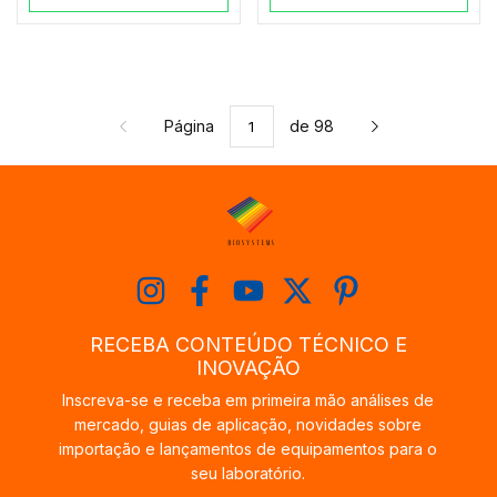
Página
de 98
RECEBA CONTEÚDO TÉCNICO E
INOVAÇÃO
Inscreva-se e receba em primeira mão análises de
mercado, guias de aplicação, novidades sobre
importação e lançamentos de equipamentos para o
seu laboratório.