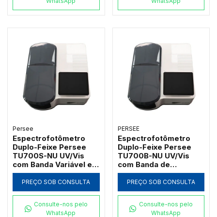
WhatsApp
WhatsApp
Persee
PERSEE
Espectrofotômetro
Espectrofotômetro
Duplo-Feixe Persee
Duplo-Feixe Persee
TU700S-NU UV/Vis
TU700B-NU UV/Vis
com Banda Variável e
com Banda de
Software UVWin (190 a
Passagem 2nm e
1100nm)
Software UVWin (190 a
PREÇO SOB CONSULTA
PREÇO SOB CONSULTA
1100nm)
Consulte-nos pelo
Consulte-nos pelo
WhatsApp
WhatsApp