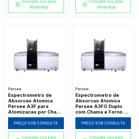
Consulte-nos pelo
Consulte-nos pelo
WhatsApp
WhatsApp
Persee
Persee
Espectrometro de
Espectrometro de
Absorcao Atomica
Absorcao Atomica
Persee A3F para
Persee A3FG Duplo
Atomizacao por Chama
com Chama e Forno de
com Queimador de
Grafite Transversal
Titanio
PREÇO SOB CONSULTA
PREÇO SOB CONSULTA
Consulte-nos pelo
Consulte-nos pelo