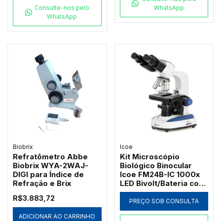
Consulte-nos pelo
WhatsApp
WhatsApp
Biobrix
Icoe
Refratômetro Abbe
Kit Microscópio
Biobrix WYA-2WAJ-
Biológico Binocular
DIGI para Índice de
Icoe FM24B-IC 1000x
Refração e Brix
LED Bivolt/Bateria com
Ótica Acromática
R$3.883,72
PREÇO SOB CONSULTA
ADICIONAR AO CARRINHO