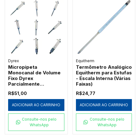
Dyrex
Equitherm
Micropipeta
Termômetro Analógico
Monocanal de Volume
Equitherm para Estufas
Fixo Dyrex
- Escala Interna (Várias
Parcialmente
Faixas)
Autoclavável
R$51,00
R$24,77
ADICIONAR AO CARRINHO
ADICIONAR AO CARRINHO
Consulte-nos pelo
Consulte-nos pelo
WhatsApp
WhatsApp