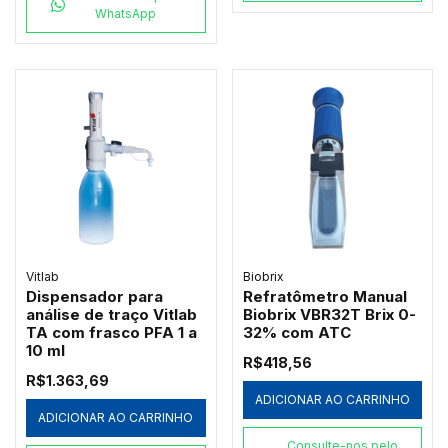
WhatsApp
Vitlab
Biobrix
Dispensador para
Refratômetro Manual
análise de traço Vitlab
Biobrix VBR32T Brix 0-
TA com frasco PFA 1 a
32% com ATC
10 ml
R$418,56
R$1.363,69
ADICIONAR AO CARRINHO
ADICIONAR AO CARRINHO
Consulte-nos pelo