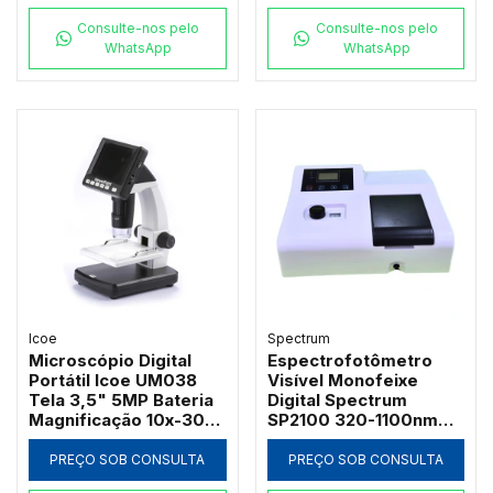
Consulte-nos pelo
Consulte-nos pelo
WhatsApp
WhatsApp
Icoe
Spectrum
Microscópio Digital
Espectrofotômetro
Portátil Icoe UM038
Visível Monofeixe
Tela 3,5" 5MP Bateria
Digital Spectrum
Magnificação 10x-300x
SP2100 320-1100nm
e Iluminação LED
com Suporte 4
Cubetas de 50mm e
PREÇO SOB CONSULTA
PREÇO SOB CONSULTA
Software PC