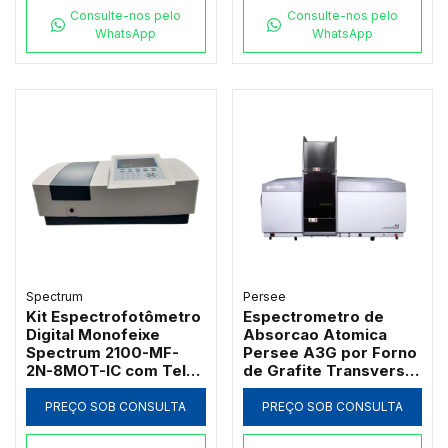
Consulte-nos pelo
Consulte-nos pelo
WhatsApp
WhatsApp
Spectrum
Persee
Kit Espectrofotômetro
Espectrometro de
Digital Monofeixe
Absorcao Atomica
Spectrum 2100-MF-
Persee A3G por Forno
2N-8MOT-IC com Tela
de Grafite Transversal
de 7" Banda 2nm 21
com Correcao D2 e SR
CFR e Carrossel 8
PREÇO SOB CONSULTA
PREÇO SOB CONSULTA
Posições