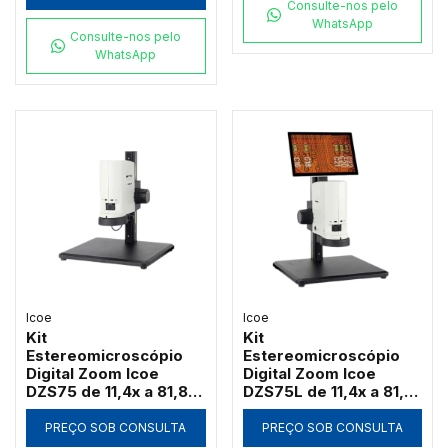
Consulte-nos pelo
WhatsApp
Consulte-nos pelo
WhatsApp
Icoe
Icoe
Kit
Kit
Estereomicroscópio
Estereomicroscópio
Digital Zoom Icoe
Digital Zoom Icoe
DZS75 de 11,4x a 81,8x
DZS75L de 11,4x a 81,8x
Câmera 4MP Anel LED
Tela Touch 10" 4MP
HDMI Wi-Fi (Sem Tela)
Anel LED HDMI Wi-Fi
PREÇO SOB CONSULTA
PREÇO SOB CONSULTA