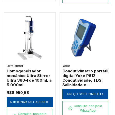
Ultra stirrer
Yoke
Homogeneizador
Condutivímetro portátil
mecânico Ultra Stirrer
digital Yoke P612 -
Ultra 380-I de 100mL a
Condutividade, TDS,
5.000mL
Salinidade e
Resistividade
R$8.950,58
PREÇO SOB CONSULTA
ADICIONAR AO CARRINHO
Consulte-nos pelo
WhatsApp
Consulte-nos pelo