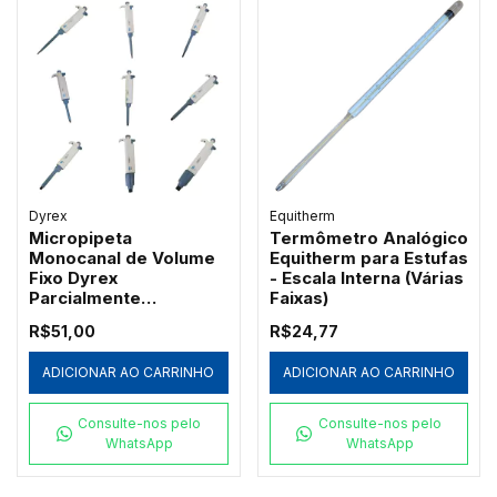
Dyrex
Equitherm
Micropipeta
Termômetro Analógico
Monocanal de Volume
Equitherm para Estufas
Fixo Dyrex
- Escala Interna (Várias
Parcialmente
Faixas)
Autoclavável
R$51,00
R$24,77
ADICIONAR AO CARRINHO
ADICIONAR AO CARRINHO
Consulte-nos pelo
Consulte-nos pelo
WhatsApp
WhatsApp