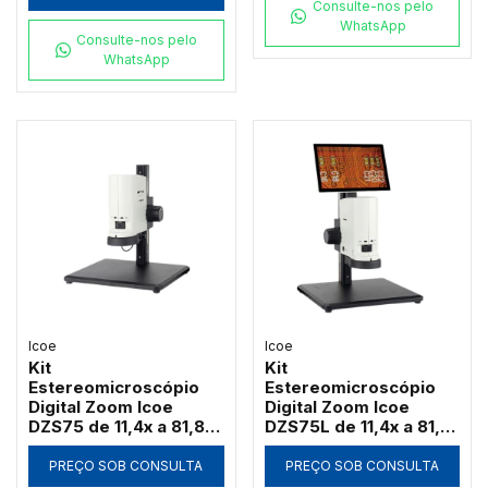
Consulte-nos pelo
WhatsApp
Consulte-nos pelo
WhatsApp
Icoe
Icoe
Kit
Kit
Estereomicroscópio
Estereomicroscópio
Digital Zoom Icoe
Digital Zoom Icoe
DZS75 de 11,4x a 81,8x
DZS75L de 11,4x a 81,8x
Câmera 4MP Anel LED
Tela Touch 10" 4MP
HDMI Wi-Fi (Sem Tela)
Anel LED HDMI Wi-Fi
PREÇO SOB CONSULTA
PREÇO SOB CONSULTA