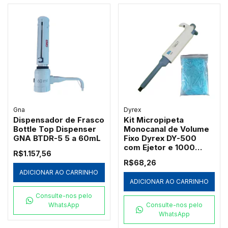
Gna
Dyrex
Dispensador de Frasco
Kit Micropipeta
Bottle Top Dispenser
Monocanal de Volume
GNA BTDR-5 5 a 60mL
Fixo Dyrex DY-500
com Ejetor e 1000
R$1.157,56
Ponteiras Azuis
R$68,26
Redplast 500µL
ADICIONAR AO CARRINHO
ADICIONAR AO CARRINHO
Consulte-nos pelo
WhatsApp
Consulte-nos pelo
WhatsApp