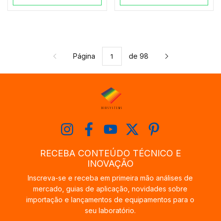
Página
de 98
RECEBA CONTEÚDO TÉCNICO E
INOVAÇÃO
Inscreva-se e receba em primeira mão análises de
mercado, guias de aplicação, novidades sobre
importação e lançamentos de equipamentos para o
seu laboratório.