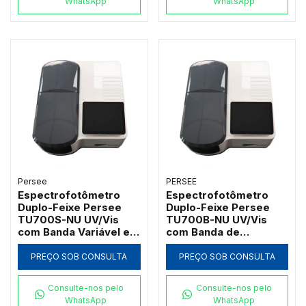
WhatsApp
WhatsApp
Persee
PERSEE
Espectrofotômetro
Espectrofotômetro
Duplo-Feixe Persee
Duplo-Feixe Persee
TU700S-NU UV/Vis
TU700B-NU UV/Vis
com Banda Variável e
com Banda de
Software UVWin (190 a
Passagem 2nm e
1100nm)
Software UVWin (190 a
PREÇO SOB CONSULTA
PREÇO SOB CONSULTA
1100nm)
Consulte-nos pelo
Consulte-nos pelo
WhatsApp
WhatsApp