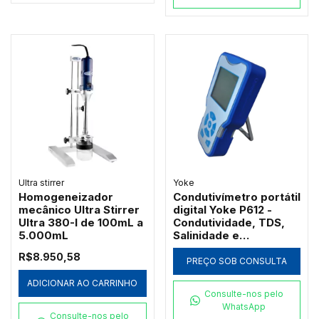
Ultra stirrer
Yoke
Homogeneizador
Condutivímetro portátil
mecânico Ultra Stirrer
digital Yoke P612 -
Ultra 380-I de 100mL a
Condutividade, TDS,
5.000mL
Salinidade e
Resistividade
R$8.950,58
PREÇO SOB CONSULTA
ADICIONAR AO CARRINHO
Consulte-nos pelo
WhatsApp
Consulte-nos pelo