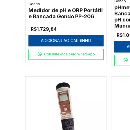
Gondo
Gondo
pHmet
Medidor de pH e ORP Portátil
Banca
e Bancada Gondo PP-206
pH c
Manu
R$1.729,84
R$1.0
ADICIONAR AO CARRINHO
A
Consulte-nos pelo WhatsApp