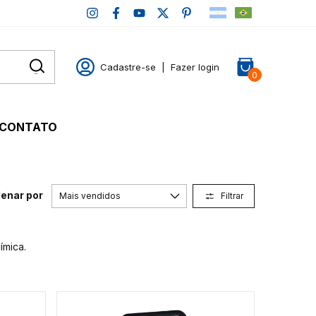
Cadastre-se
|
Fazer login
0
CONTATO
enar por
Filtrar
ímica.