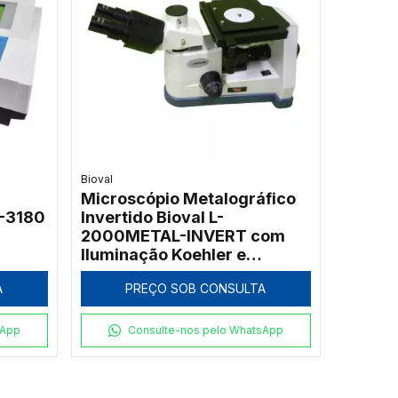
Bioval
Microscópio Metalográfico
-3180
Invertido Bioval L-
2000METAL-INVERT com
Iluminação Koehler e
Ampliação até 1000x
A
PREÇO SOB CONSULTA
sApp
Consulte-nos pelo WhatsApp