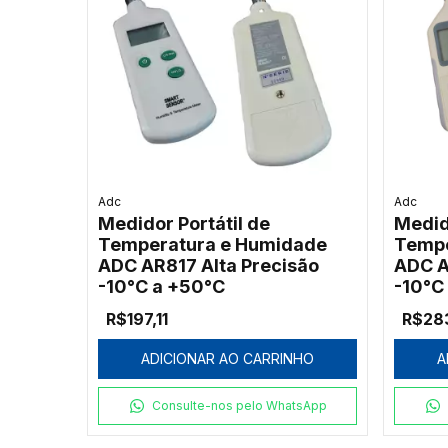
Adc
Adc
Medidor Portátil de
Medid
Temperatura e Humidade
Tempe
ADC AR817 Alta Precisão
ADC A
-10°C a +50°C
-10°C
R$197,11
R$28
ADICIONAR AO CARRINHO
A
Consulte-nos pelo WhatsApp