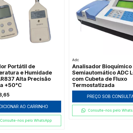
Adc
or Portátil de
Analisador Bioquímico
ratura e Humidade
Semiautomático ADC L
R837 Alta Precisão
com Cubeta de Fluxo
 a +50°C
Termostatizada
3,65
PREÇO SOB CONSULT
DICIONAR AO CARRINHO
Consulte-nos pelo What
Consulte-nos pelo WhatsApp