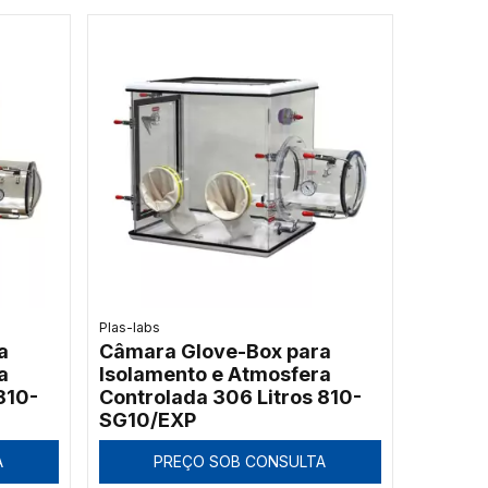
Plas-labs
a
Câmara Glove-Box para
a
Isolamento e Atmosfera
810-
Controlada 306 Litros 810-
SG10/EXP
A
PREÇO SOB CONSULTA