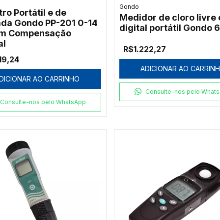
Gondo
ro Portátil e de
Medidor de cloro livre 
da Gondo PP-201 0-14
digital portátil Gondo 
om Compensação
al
R$1.222,27
19,24
ADICIONAR AO CARRIN
DICIONAR AO CARRINHO
Consulte-nos pelo What
Consulte-nos pelo WhatsApp