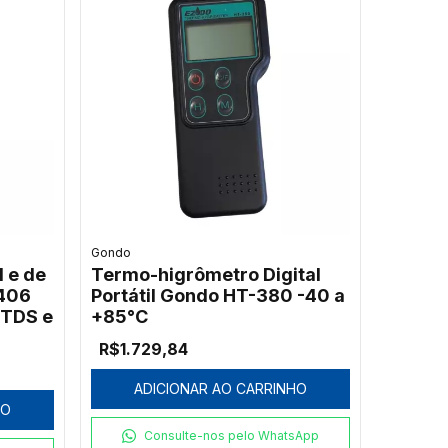
Gondo
l e de
Termo-higrômetro Digital
406
Portátil Gondo HT-380 -40 a
 TDS e
+85°C
R$1.729,84
ADICIONAR AO CARRINHO
HO
Consulte-nos pelo WhatsApp