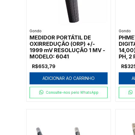
Gondo
Gondo
MEDIDOR PORTÁTIL DE
PHME
OXIRREDUÇÃO (ORP) +/-
DIGIT
1999 mV RESOLUÇÃO 1 MV -
14,00
MODELO: 6041
PH, 2
CALIB
R$653,79
R$32
D'ÁGU
REPOS
ADICIONAR AO CARRINHO
A
Consulte-nos pelo WhatsApp