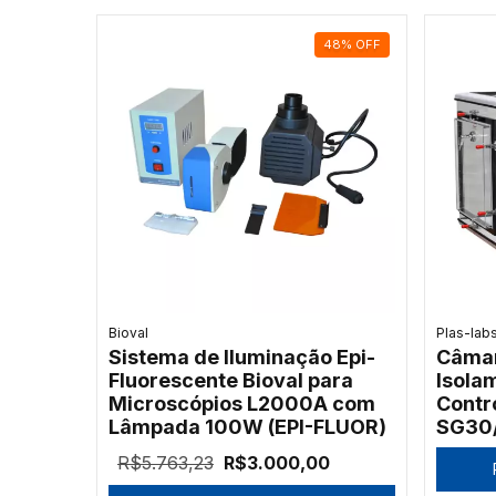
48
%
OFF
Bioval
Plas-lab
Sistema de Iluminação Epi-
Câmar
Fluorescente Bioval para
Isola
Microscópios L2000A com
Contr
Lâmpada 100W (EPI-FLUOR)
SG30
R$5.763,23
R$3.000,00