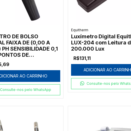
Equitherm
TRO DE BOLSO
Luxímetro Digital Equi
AL FAIXA DE (0,00 A
LUX-204 com Leitura d
) PH SENSIBILIDADE 0,1
200.000 Lux
 PONTOS DE
R$131,11
RAÇÃO, À PROVA
5,69
A, ELETRODO TIPO
ADICIONAR AO CARRIN
IÇÃO - MODELO: 6011
DICIONAR AO CARRINHO
Consulte-nos pelo What
Consulte-nos pelo WhatsApp