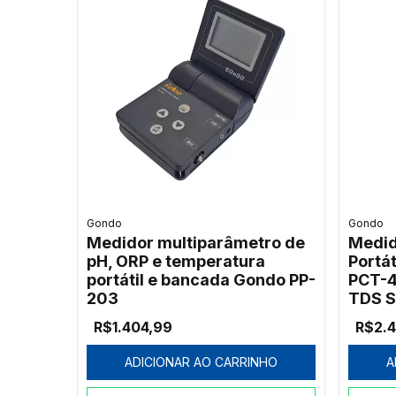
Gondo
Gondo
Medidor multiparâmetro de
Medid
pH, ORP e temperatura
Portá
portátil e bancada Gondo PP-
PCT-4
203
TDS S
R$1.404,99
R$2.
ADICIONAR AO CARRINHO
A