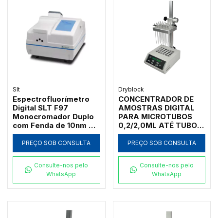
Slt
Dryblock
Espectrofluorímetro
CONCENTRADOR DE
Digital SLT F97
AMOSTRAS DIGITAL
Monocromador Duplo
PARA MICROTUBOS
com Fenda de 10nm e
0,2/2,0ML ATÉ TUBOS
Software de Varredura
DE 40 MM DE
3D (200 a 900nm)
DIÂMETRO COM
PREÇO SOB CONSULTA
PREÇO SOB CONSULTA
CONTROLADOR DE
TEMPERATURA E
Consulte-nos pelo
Consulte-nos pelo
VÁLVULA
WhatsApp
WhatsApp
REGULADORA DE
FLUXO COM
CAPACIDADE PARA
DOIS BLOCOS DE
AMOSTRAS - MODELO