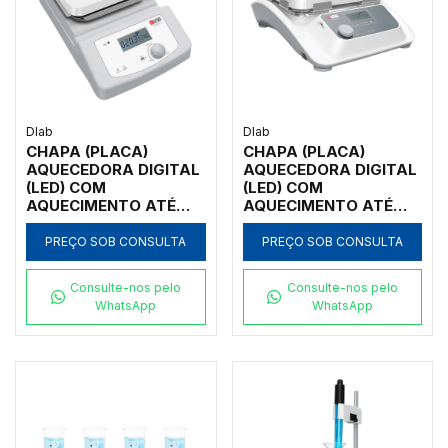
Dlab
Dlab
CHAPA (PLACA)
CHAPA (PLACA)
AQUECEDORA DIGITAL
AQUECEDORA DIGITAL
(LED) COM
(LED) COM
AQUECIMENTO ATÉ
AQUECIMENTO ATÉ
380°C, PLATAFORMA
500°C, PLATAFORMA
SUPERIOR EM
SUPERIOR EM VIDRO
PREÇO SOB CONSULTA
PREÇO SOB CONSULTA
ALUMÍNIO COBERTA
CERÂMICO MEDINDO
COM CERÂMICA
254 X 254 MM, 220
Consulte-nos pelo
Consulte-nos pelo
MEDINDO 140 X 140
VOLTS - MODELO:
WhatsApp
WhatsApp
MM, 220 VOLTS -
HP500-PRO
MODELO: HP380-PRO