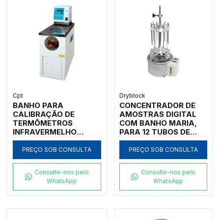
Cpt
Dryblock
BANHO PARA
CONCENTRADOR DE
CALIBRAÇÃO DE
AMOSTRAS DIGITAL
TERMÔMETROS
COM BANHO MARIA,
INFRAVERMELHO
PARA 12 TUBOS DE
CONFORME AS
TESTE (Ø10~ Ø29MM),
NORMAS ASTM
FRASCOS CÔNICOS,
PREÇO SOB CONSULTA
PREÇO SOB CONSULTA
CAPÍTULO E 1965-98,
TUBOS CENTRÍFUGAS,
COM 10 PROGRAMAS,
CAPACIDADE PARA
Consulte-nos pelo
Consulte-nos pelo
FAIXA DE
AMOSTRAS DE 1 A 50
WhatsApp
WhatsApp
TEMPERATURA -20ºC-
ML, COM VÁLVULA
60ºC, RESOLUÇÃO
REGULADORA DE
0.01ºC CUBA PARA 8
FLUXO DE GÁS -
LITROS SAÍDA RS232 -
MODELO WT-12-IC