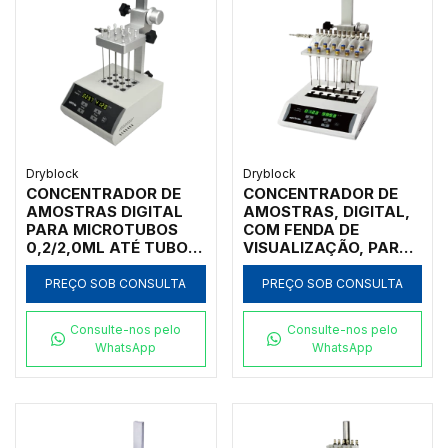
NDK200-2N-IC
Dryblock
Dryblock
CONCENTRADOR DE
CONCENTRADOR DE
AMOSTRAS DIGITAL
AMOSTRAS, DIGITAL,
PARA MICROTUBOS
COM FENDA DE
0,2/2,0ML ATÉ TUBOS
VISUALIZAÇÃO, PARA
DE 40 MM DE
TUBOS COM
DIÂMETRO COM
DIÂMETRO DE Ø 10 ATÉ
PREÇO SOB CONSULTA
PREÇO SOB CONSULTA
CONTROLADOR DE
Ø20 MM COM
TEMPERATURA E
CONTROLADOR
Consulte-nos pelo
Consulte-nos pelo
VÁLVULA
WhatsApp
WhatsApp
REGULADORA DE
FLUXO COM
CAPACIDADE PARA UM
BLOCO DE AMOSTRAS
- MODELO NDK200-1N-
IC