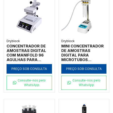
Dryblock
Dryblock
CONCENTRADOR DE
MINI CONCENTRADOR
AMOSTRAS DIGITAL
DE AMOSTRAS
COM MANIFOLD 96
DIGITAL PARA
AGULHAS PARA
MICROTUBOS
MICROPLACAS DE 96
0,2/2,0ML ATÉ TUBOS
POÇOS 0,2ML COM
DE Ø40 MM
PREÇO SOB CONSULTA
PREÇO SOB CONSULTA
CONTROLADOR DE
TEMPERATURA E
Consulte-nos pelo
Consulte-nos pelo
VÁLVULA
WhatsApp
WhatsApp
REGULADORA DE
FLUXO - MODELO
NDK200-1A-IC