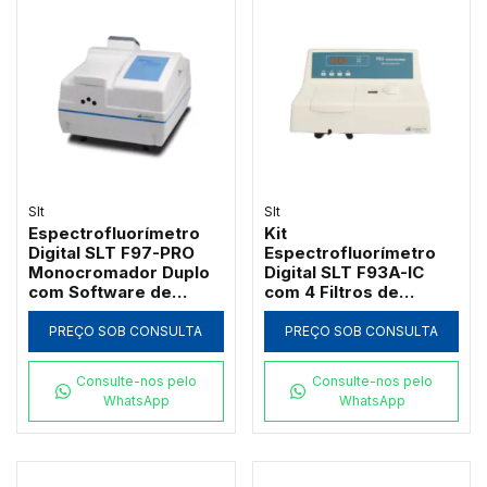
Slt
Slt
Espectrofluorímetro
Kit
Digital SLT F97-PRO
Espectrofluorímetro
Monocromador Duplo
Digital SLT F93A-IC
com Software de
com 4 Filtros de
Varredura 3D (200 a
Excitação Fenda 12nm
900nm)
e Software
PREÇO SOB CONSULTA
PREÇO SOB CONSULTA
Consulte-nos pelo
Consulte-nos pelo
WhatsApp
WhatsApp