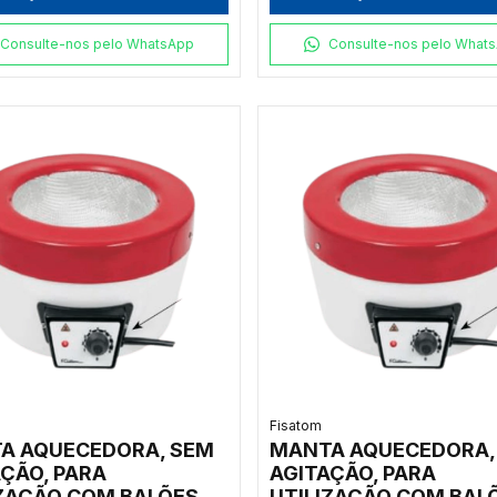
RPORADO PARA
INCORPORADO PARA
ERATURAS ATÉ 500ºC,
TEMPERATURAS ATÉ 5
Consulte-nos pelo WhatsApp
Consulte-nos pelo What
E 650, 220V -
CLASSE 650, 110V - M
LO 000232
000531
Fisatom
A AQUECEDORA, SEM
MANTA AQUECEDORA,
ÇÃO, PARA
AGITAÇÃO, PARA
IZAÇÃO COM BALÕES
UTILIZAÇÃO COM BAL