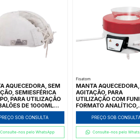
Fisatom
A AQUECEDORA, SEM
MANTA AQUECEDORA,
ÇÃO, SEMIESFÉRICA
AGITAÇÃO, PARA
PO, PARA UTILIZAÇÃO
UTILIZAÇÃO COM FUNI
BALÕES DE 1000ML
FORMATO ANALÍTICO,
ATÉ 3 GARGALOS, COM
ÂNGULO DE 60º, COM
PREÇO SOB CONSULTA
PREÇO SOB CONSULT
LADOR ANALÓGICO DE
DIÂMETRO SUPERIOR
CIA ATÉ 300ºC,
MEDINDO DE 14CM A 
E 300, 110V - MODELO
COM REGULADOR DE
Consulte-nos pelo WhatsApp
Consulte-nos pelo What
1-IC
POTÊNCIA ANALÓGICO