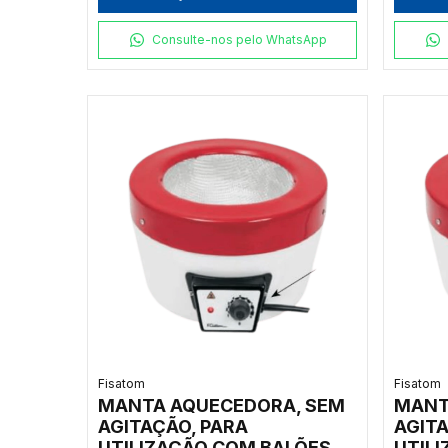
INCORPORADO PARA
INCO
TEMPERATURAS ATÉ 500ºC,
TEMP
Consulte-nos pelo WhatsApp
CLASSE 650, 110V - MODELO
CLASS
002031
MODE
Fisatom
Fisatom
MANTA AQUECEDORA, SEM
MANT
AGITAÇÃO, PARA
AGITA
UTILIZAÇÃO COM BALÕES
UTIL