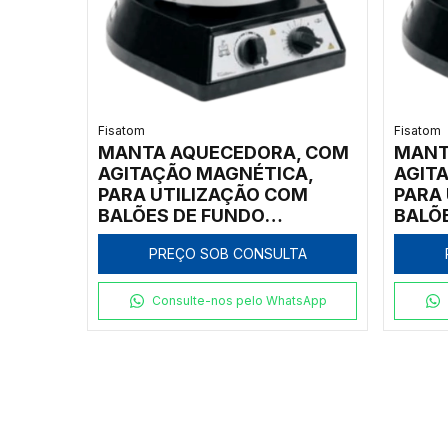
Fisatom
Fisatom
MANTA AQUECEDORA, COM
MANT
AGITAÇÃO MAGNÉTICA,
AGIT
PARA UTILIZAÇÃO COM
PARA
BALÕES DE FUNDO
BALÕ
REDONDO DE 500ML, COM
REDO
PREÇO SOB CONSULTA
REGULADOR ELETRÔNICO
REGU
ANALÓGICO INCORPORADO
ANAL
ROTAÇÃO E TEMPERATURA
ROTA
Consulte-nos pelo WhatsApp
ATÉ 300ºC, CLASSE 300,
ATÉ 3
220V - MODELO 0052M2
220V