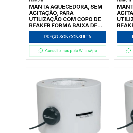
Fisatom
Fisatom
MANTA AQUECEDORA, SEM
MANT
AGITAÇÃO, PARA
AGITA
UTILIZAÇÃO COM COPO DE
UTIL
BEAKER FORMA BAIXA DE
BEAK
3.000ML, COM REGULADOR
2.00
PREÇO SOB CONSULTA
ANALÓGICO DE POTÊNCIA
ANAL
ATÉ 300ºC, CLASSE 300,
ATÉ 3
220V - MODELO 003072
220V
Consulte-nos pelo WhatsApp