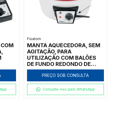
Fisatom
 COM
MANTA AQUECEDORA, SEM
,
AGITAÇÃO, PARA
M
UTILIZAÇÃO COM BALÕES
DE FUNDO REDONDO DE
COM
2.000ML, COM REGULADOR
A
PREÇO SOB CONSULTA
ICO
ELETRÔNICO ANALÓGICO
RADO,
INCORPORADO PARA
TURA
TEMPERATURAS ATÉ 300ºC,
sApp
Consulte-nos pelo WhatsApp
00,
CLASSE 300,220V -
M2
MODELO 0202E2