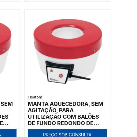
20V -
300ºC, CLASSE 300, 220V -
MODELO 0022F2-IC
Fisatom
 SEM
MANTA AQUECEDORA, SEM
AGITAÇÃO, PARA
ÕES
UTILIZAÇÃO COM BALÕES
E
DE FUNDO REDONDO DE
DOR
1000ML, COM REGULADOR
A
PREÇO SOB CONSULTA
ICO
ELETRÔNICO ANALÓGICO