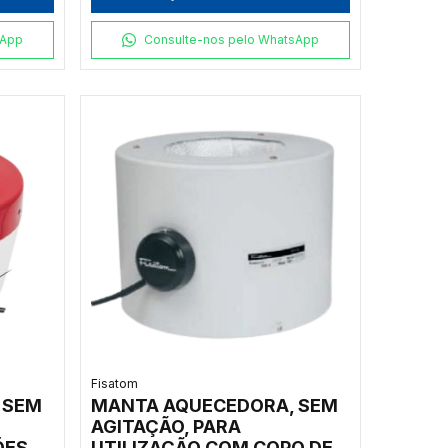
INCORPORADO PARA
00ºC,
TEMPERATURAS ATÉ 500ºC,
sApp
Consulte-nos pelo WhatsApp
ODELO
CLASSE 650, 220V -
MODELO 001032
Fisatom
 SEM
MANTA AQUECEDORA, SEM
AGITAÇÃO, PARA
ÕES
UTILIZAÇÃO COM COPO DE