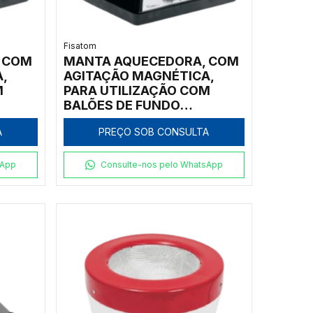
Fisatom
 COM
MANTA AQUECEDORA, COM
,
AGITAÇÃO MAGNÉTICA,
M
PARA UTILIZAÇÃO COM
BALÕES DE FUNDO
, COM
REDONDO DE 1.000ML, COM
A
PREÇO SOB CONSULTA
ICO
REGULADOR ELETRÔNICO
RADO
ANALÓGICO INCORPORADO
TURA
ROTAÇÃO E TEMPERATURA
sApp
Consulte-nos pelo WhatsApp
00,
ATÉ 300ºC, CLASSE 300,
M2
220V - MODELO 0102M2