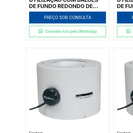
DE FUNDO REDONDO DE
DE F
250ML, COM REGULADOR
125M
PREÇO SOB CONSULTA
ELETRÔNICO ANALÓGICO
ELET
INCORPORADO PARA
INCO
TEMPERATURAS ATÉ 300ºC,
TEMP
Consulte-nos pelo WhatsApp
CLASSE 300, 110V - MODELO
CLASS
0022E1
0012E