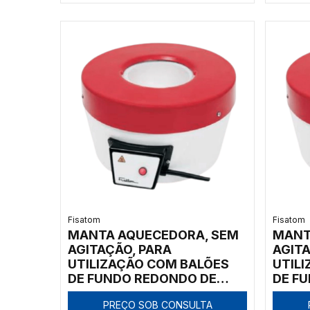
Fisatom
Fisatom
MANTA AQUECEDORA, SEM
MANT
AGITAÇÃO, PARA
AGITA
UTILIZAÇÃO COM BALÕES
UTIL
DE FUNDO REDONDO DE
DE F
2000ML, COM REGULADOR
250M
PREÇO SOB CONSULTA
ELETRÔNICO ANALÓGICO
ELET