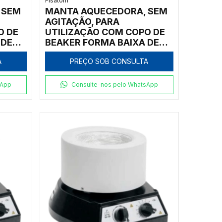
Fisatom
 SEM
MANTA AQUECEDORA, SEM
AGITAÇÃO, PARA
O DE
UTILIZAÇÃO COM COPO DE
 DE
BEAKER FORMA BAIXA DE
DOR
400ML, COM REGULADOR
A
PREÇO SOB CONSULTA
CIA
ANALÓGICO DE POTÊNCIA
00,
ATÉ 300ºC, CLASSE 300,
72
220V - MODELO 000472
sApp
Consulte-nos pelo WhatsApp