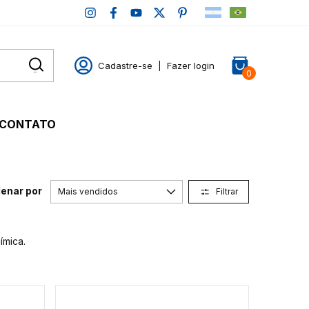
Cadastre-se
|
Fazer login
0
CONTATO
enar por
Filtrar
ímica.