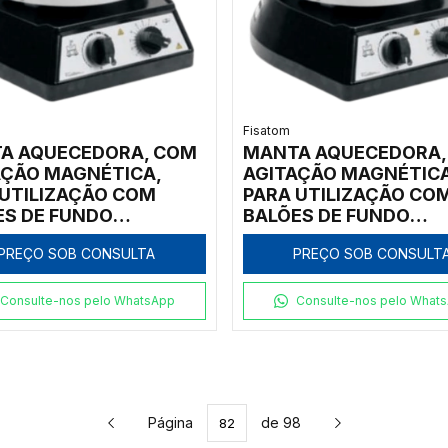
Fisatom
A AQUECEDORA, COM
MANTA AQUECEDORA,
AÇÃO MAGNÉTICA,
AGITAÇÃO MAGNÉTICA
 UTILIZAÇÃO COM
PARA UTILIZAÇÃO CO
ES DE FUNDO
BALÕES DE FUNDO
NDO DE 250ML, COM
REDONDO DE 125ML, 
PREÇO SOB CONSULTA
PREÇO SOB CONSULT
LADOR ELETRÔNICO
REGULADOR ELETRÔN
ÓGICO INCORPORADO,
ANALÓGICO INCORPO
ÇÃO E TEMPERATURA
ROTAÇÃO E TEMPERA
Consulte-nos pelo WhatsApp
Consulte-nos pelo What
00ºC, CLASSE 300,
ATÉ 300ºC, CLASSE 3
 - MODELO 0022M2
220V - MODELO 0012
Página
de 98