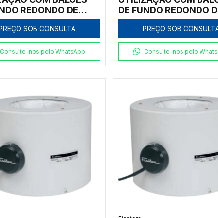
UNDO REDONDO DE
DE FUNDO REDONDO D
L, COM REGULADOR
50ML, COM REGULAD
PREÇO SOB CONSULTA
PREÇO SOB CONSULT
RÔNICO ANALÓGICO
ELETRÔNICO ANALÓG
RPORADO PARA
INCORPORADO PARA
ERATURAS ATÉ 300ºC,
TEMPERATURAS ATÉ 3
Consulte-nos pelo WhatsApp
Consulte-nos pelo What
E 300, 110V - MODELO
CLASSE 300, 110V - 
1
0011E1