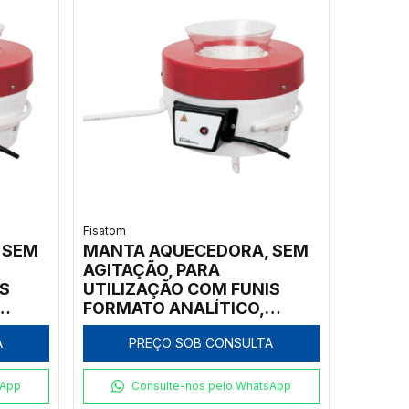
Fisatom
 SEM
MANTA AQUECEDORA, SEM
AGITAÇÃO, PARA
S
UTILIZAÇÃO COM FUNIS
FORMATO ANALÍTICO,
ÂNGULO DE 60º, COM
A
PREÇO SOB CONSULTA
DIÂMETRO SUPERIOR
20CM,
MEDINDO DE 9CM A 13CM,
COM REGULADOR DE
sApp
Consulte-nos pelo WhatsApp
 ATÉ
POTÊNCIA ANALÓGICO ATÉ