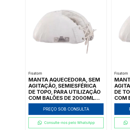
Fisatom
Fisatom
MANTA AQUECEDORA, SEM
MANT
AGITAÇÃO, SEMIESFÉRICA
AGITA
DE TOPO, PARA UTILIZAÇÃO
DE TO
COM BALÕES DE 2000ML
COM 
COM ATÉ 3 GARGALOS, COM
COM 
PREÇO SOB CONSULTA
REGULADOR ANALÓGICO DE
REGU
POTÊNCIA ATÉ 300ºC,
POTÊN
CLASSE 300, 220V -
CLASS
Consulte-nos pelo WhatsApp
MODELO 002082-IC
00108