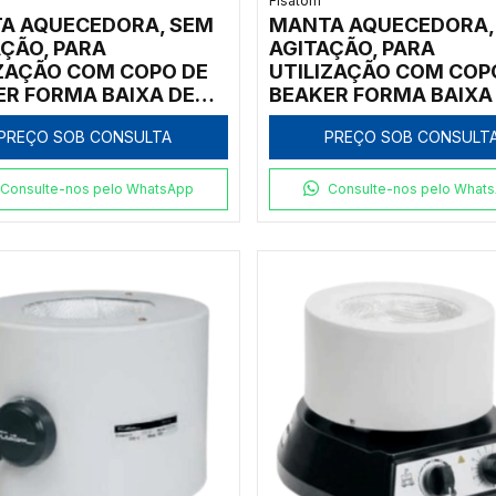
Fisatom
A AQUECEDORA, SEM
MANTA AQUECEDORA,
ÇÃO, PARA
AGITAÇÃO, PARA
IZAÇÃO COM COPO DE
UTILIZAÇÃO COM COP
ER FORMA BAIXA DE
BEAKER FORMA BAIXA
0ML, COM REGULADOR
600ML, COM REGULA
PREÇO SOB CONSULTA
PREÇO SOB CONSULT
ÓGICO DE POTÊNCIA
ANALÓGICO DE POTÊN
00ºC, CLASSE 300,
ATÉ 300ºC, CLASSE 3
 - MODELO 002072
220V - MODELO 0006
Consulte-nos pelo WhatsApp
Consulte-nos pelo What