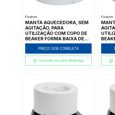
Fisatom
Fisatom
MANTA AQUECEDORA, SEM
MANT
AGITAÇÃO, PARA
AGITA
UTILIZAÇÃO COM COPO DE
UTIL
BEAKER FORMA BAIXA DE
BEAK
250ML, COM REGULADOR
1.00
PREÇO SOB CONSULTA
ANALÓGICO DE POTÊNCIA
ANAL
ATÉ 300ºC, CLASSE 300,
ATÉ 3
220V - MODELO 000272
220V 
Consulte-nos pelo WhatsApp