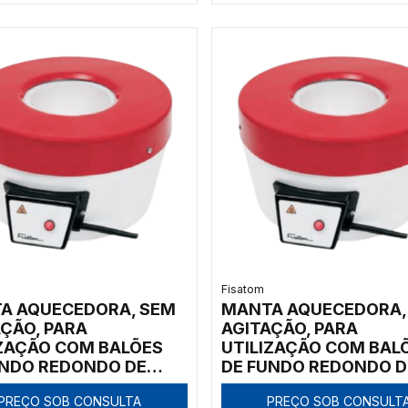
300ºC, CLASSE 300, 2
MODELO 0102F2-IC
Fisatom
A AQUECEDORA, SEM
MANTA AQUECEDORA,
ÇÃO, PARA
AGITAÇÃO, PARA
IZAÇÃO COM BALÕES
UTILIZAÇÃO COM BAL
UNDO REDONDO DE
DE FUNDO REDONDO D
L, COM REGULADOR
500ML, COM REGULA
PREÇO SOB CONSULTA
PREÇO SOB CONSULT
RÔNICO ANALÓGICO
ELETRÔNICO ANALÓG