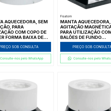
Fisatom
A AQUECEDORA, SEM
MANTA AQUECEDORA,
ÇÃO, PARA
AGITAÇÃO MAGNÉTICA
IZAÇÃO COM COPO DE
PARA UTILIZAÇÃO CO
ER FORMA BAIXA DE
BALÕES DE FUNDO
0ML, COM REGULADOR
REDONDO DE 2.000ML
PREÇO SOB CONSULTA
PREÇO SOB CONSULT
ÓGICO DE POTÊNCIA
REGULADOR ELETRÔN
00ºC, CLASSE 300,
ANALÓGICO INCORPO
- MODELO 001072
ROTAÇÃO E TEMPERA
Consulte-nos pelo WhatsApp
Consulte-nos pelo What
ATÉ 300ºC, CLASSE 3
220V - MODELO 0202