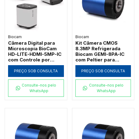
Biocam
Biocam
Câmera Digital para
Kit Câmera CMOS
Microscopia BioCam
8.3MP Refrigerada
HD-LITE-HDMI-5MP-IC
Biocam GEMI-8PA-IC
com Controle por
com Peltier para
Mouse e Cartão SD
Fluorescência
8GB
PREÇO SOB CONSULTA
PREÇO SOB CONSULTA
Consulte-nos pelo
Consulte-nos pelo
WhatsApp
WhatsApp