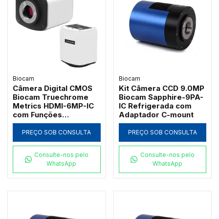
Biocam
Biocam
Câmera Digital CMOS
Kit Câmera CCD 9.0MP
Biocam Truechrome
Biocam Sapphire-9PA-
Metrics HDMI-6MP-IC
IC Refrigerada com
com Funções
Adaptador C-mount
Avançadas de Stitching
e EDF
PREÇO SOB CONSULTA
PREÇO SOB CONSULTA
Consulte-nos pelo
Consulte-nos pelo
WhatsApp
WhatsApp