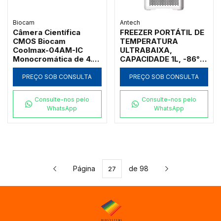
Biocam
Antech
Câmera Científica
FREEZER PORTÁTIL DE
CMOS Biocam
TEMPERATURA
Coolmax-04AM-IC
ULTRABAIXA,
Monocromática de 4.2
CAPACIDADE 1L, -86°C,
Megapixels Resfriada
FUNCIONA A FONTE DE
por Peltier
ALIMENTAÇÃO
PREÇO SOB CONSULTA
PREÇO SOB CONSULTA
AUTOMOTIVA DC 12 A
30V OU
Consulte-nos pelo
Consulte-nos pelo
CONVENCIONAL
WhatsApp
WhatsApp
AC100V-240V
Página
de 98