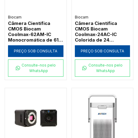
Biocam
Biocam
Câmera Científica
Câmera Científica
CMOS Biocam
CMOS Biocam
Coolmax-62AM-IC
Coolmax-24AC-IC
Monocromática de 61
Colorida de 24
Megapixels Resfriada
Megapixels Resfriada
por Peltier
por Peltier
PREÇO SOB CONSULTA
PREÇO SOB CONSULTA
Consulte-nos pelo
Consulte-nos pelo
WhatsApp
WhatsApp