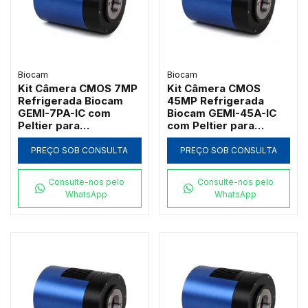
Biocam
Biocam
Kit Câmera CMOS 7MP
Kit Câmera CMOS
Refrigerada Biocam
45MP Refrigerada
GEMI-7PA-IC com
Biocam GEMI-45A-IC
Peltier para
com Peltier para
Fluorescência
Fluorescência
PREÇO SOB CONSULTA
PREÇO SOB CONSULTA
Consulte-nos pelo
Consulte-nos pelo
WhatsApp
WhatsApp