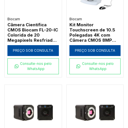
Biocam
Biocam
Câmera Científica
Kit Monitor
CMOS Biocam FL-20-IC
Touchscreen de 10.5
Colorida de 20
Polegadas 4K com
Megapixels Resfriada
Câmera CMOS 8MP
por Peltier
Biocam DP1-PRO-IC e
Software S-EYE
PREÇO SOB CONSULTA
PREÇO SOB CONSULTA
Consulte-nos pelo
Consulte-nos pelo
WhatsApp
WhatsApp