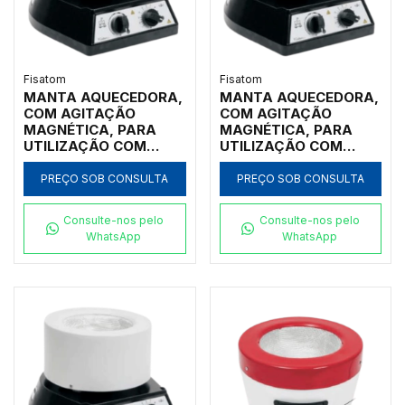
Fisatom
Fisatom
MANTA AQUECEDORA,
MANTA AQUECEDORA,
COM AGITAÇÃO
COM AGITAÇÃO
MAGNÉTICA, PARA
MAGNÉTICA, PARA
UTILIZAÇÃO COM
UTILIZAÇÃO COM
BALÕES DE FUNDO
BALÕES DE FUNDO
REDONDO DE 500ML,
REDONDO DE 250ML,
PREÇO SOB CONSULTA
PREÇO SOB CONSULTA
COM REGULADOR
COM REGULADOR
ELETRÔNICO
ELETRÔNICO
Consulte-nos pelo
Consulte-nos pelo
ANALÓGICO
ANALÓGICO
WhatsApp
WhatsApp
INCORPORADO
INCORPORADO,
ROTAÇÃO E
ROTAÇÃO E
TEMPERATURA ATÉ
TEMPERATURA ATÉ
300ºC, CLASSE 300,
300ºC, CLASSE 300,
220V - MODELO
220V - MODELO
0052M2
0022M2