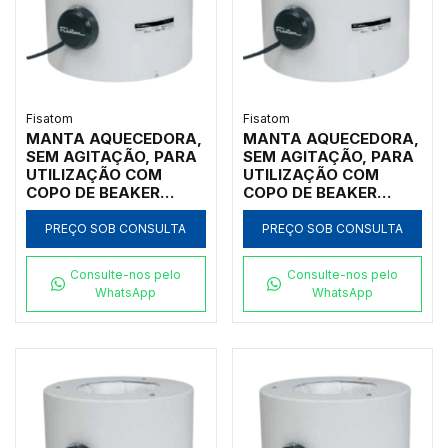
Fisatom
Fisatom
MANTA AQUECEDORA,
MANTA AQUECEDORA,
SEM AGITAÇÃO, PARA
SEM AGITAÇÃO, PARA
UTILIZAÇÃO COM
UTILIZAÇÃO COM
COPO DE BEAKER
COPO DE BEAKER
FORMA BAIXA DE
FORMA BAIXA DE
600ML, COM
400ML, COM
PREÇO SOB CONSULTA
PREÇO SOB CONSULTA
REGULADOR
REGULADOR
ANALÓGICO DE
ANALÓGICO DE
Consulte-nos pelo
Consulte-nos pelo
POTÊNCIA ATÉ 300ºC,
POTÊNCIA ATÉ 300ºC,
WhatsApp
WhatsApp
CLASSE 300, 220V -
CLASSE 300, 220V -
MODELO 000672
MODELO 000472