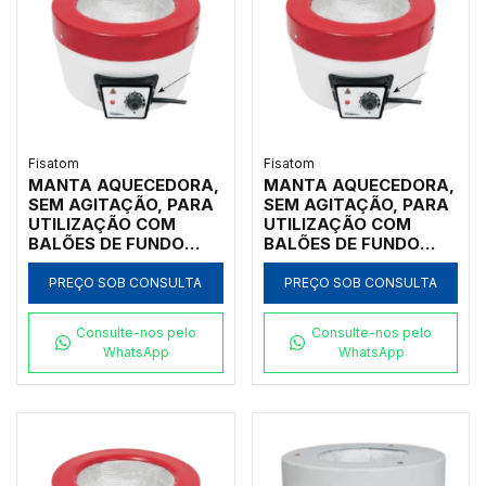
Fisatom
Fisatom
MANTA AQUECEDORA,
MANTA AQUECEDORA,
SEM AGITAÇÃO, PARA
SEM AGITAÇÃO, PARA
UTILIZAÇÃO COM
UTILIZAÇÃO COM
BALÕES DE FUNDO
BALÕES DE FUNDO
REDONDO DE 250ML,
REDONDO DE 125ML,
COM REGULADOR
COM REGULADOR
PREÇO SOB CONSULTA
PREÇO SOB CONSULTA
ELETRÔNICO
ELETRÔNICO
ANALÓGICO
ANALÓGICO
Consulte-nos pelo
Consulte-nos pelo
INCORPORADO PARA
INCORPORADO PARA
WhatsApp
WhatsApp
TEMPERATURAS ATÉ
TEMPERATURAS ATÉ
300ºC, CLASSE 300,
300ºC, CLASSE 300,
110V - MODELO 0022E1
110V - MODELO 0012E1