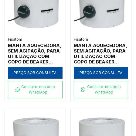
Fisatom
Fisatom
MANTA AQUECEDORA,
MANTA AQUECEDORA,
SEM AGITAÇÃO, PARA
SEM AGITAÇÃO, PARA
UTILIZAÇÃO COM
UTILIZAÇÃO COM
COPO DE BEAKER
COPO DE BEAKER
FORMA BAIXA DE
FORMA BAIXA DE
3.000ML, COM
2.000ML, COM
PREÇO SOB CONSULTA
PREÇO SOB CONSULTA
REGULADOR
REGULADOR
ANALÓGICO DE
ANALÓGICO DE
Consulte-nos pelo
Consulte-nos pelo
POTÊNCIA ATÉ 300ºC,
POTÊNCIA ATÉ 300ºC,
WhatsApp
WhatsApp
CLASSE 300, 220V -
CLASSE 300, 220V -
MODELO 003072
MODELO 002072