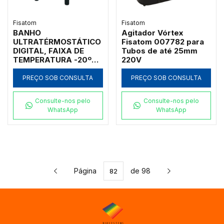
Fisatom
Fisatom
BANHO
Agitador Vórtex
ULTRATÉRMOSTÁTICO
Fisatom 007782 para
DIGITAL, FAIXA DE
Tubos de até 25mm
TEMPERATURA -20ºC
220V
A 95ºC, RESOLUÇÃO
0,1ºC, COM
PREÇO SOB CONSULTA
PREÇO SOB CONSULTA
CIRCULAÇÃO INTERNA
E EXTERNA, CUBA EM
Consulte-nos pelo
Consulte-nos pelo
AÇO INOXIDÁVEL COM
WhatsApp
WhatsApp
TAMPA, VOLUME 9
LITROS, 220V -
MODELO 008612
Página
de 98