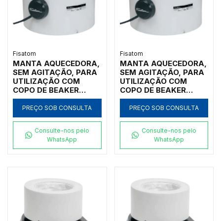
Fisatom
Fisatom
MANTA AQUECEDORA,
MANTA AQUECEDORA,
SEM AGITAÇÃO, PARA
SEM AGITAÇÃO, PARA
UTILIZAÇÃO COM
UTILIZAÇÃO COM
COPO DE BEAKER
COPO DE BEAKER
FORMA BAIXA DE
FORMA BAIXA DE
250ML, COM
1.000ML, COM
PREÇO SOB CONSULTA
PREÇO SOB CONSULTA
REGULADOR
REGULADOR
ANALÓGICO DE
ANALÓGICO DE
Consulte-nos pelo
Consulte-nos pelo
POTÊNCIA ATÉ 300ºC,
POTÊNCIA ATÉ 300ºC,
WhatsApp
WhatsApp
CLASSE 300, 220V -
CLASSE 300, 220V -
MODELO 000272
MODELO 001072