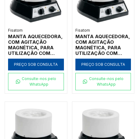
Fisatom
Fisatom
MANTA AQUECEDORA,
MANTA AQUECEDORA,
COM AGITAÇÃO
COM AGITAÇÃO
MAGNÉTICA, PARA
MAGNÉTICA, PARA
UTILIZAÇÃO COM
UTILIZAÇÃO COM
BALÕES DE FUNDO
BALÕES DE FUNDO
REDONDO DE 2.000ML,
REDONDO DE 1.000ML,
PREÇO SOB CONSULTA
PREÇO SOB CONSULTA
COM REGULADOR
COM REGULADOR
ELETRÔNICO
ELETRÔNICO
Consulte-nos pelo
Consulte-nos pelo
ANALÓGICO
ANALÓGICO
WhatsApp
WhatsApp
INCORPORADO
INCORPORADO
ROTAÇÃO E
ROTAÇÃO E
TEMPERATURA ATÉ
TEMPERATURA ATÉ
300ºC, CLASSE 300,
300ºC, CLASSE 300,
220V - MODELO
220V - MODELO
0202M2
0102M2