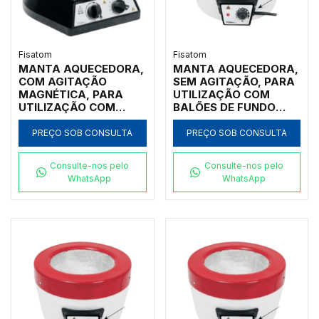
Fisatom
Fisatom
MANTA AQUECEDORA,
MANTA AQUECEDORA,
COM AGITAÇÃO
SEM AGITAÇÃO, PARA
MAGNÉTICA, PARA
UTILIZAÇÃO COM
UTILIZAÇÃO COM
BALÕES DE FUNDO
BALÕES DE FUNDO
REDONDO DE 2.000ML,
REDONDO DE 125ML,
COM REGULADOR
PREÇO SOB CONSULTA
PREÇO SOB CONSULTA
COM REGULADOR
ELETRÔNICO
ELETRÔNICO
ANALÓGICO
Consulte-nos pelo
Consulte-nos pelo
ANALÓGICO
INCORPORADO PARA
WhatsApp
WhatsApp
INCORPORADO,
TEMPERATURAS ATÉ
ROTAÇÃO E
300ºC, CLASSE
TEMPERATURA ATÉ
300,220V - MODELO
300ºC, CLASSE 300,
0202E2
220V - MODELO
0012M2