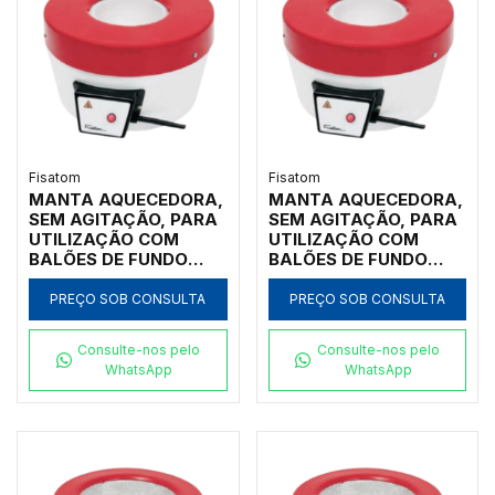
Fisatom
Fisatom
MANTA AQUECEDORA,
MANTA AQUECEDORA,
SEM AGITAÇÃO, PARA
SEM AGITAÇÃO, PARA
UTILIZAÇÃO COM
UTILIZAÇÃO COM
BALÕES DE FUNDO
BALÕES DE FUNDO
REDONDO DE 500ML,
REDONDO DE 1000ML,
COM REGULADOR
COM REGULADOR
PREÇO SOB CONSULTA
PREÇO SOB CONSULTA
ELETRÔNICO
ELETRÔNICO
ANALÓGICO
ANALÓGICO
Consulte-nos pelo
Consulte-nos pelo
INCORPORADO PARA
INCORPORADO PARA
WhatsApp
WhatsApp
TEMPERATURAS ATÉ
TEMPERATURAS ATÉ
500ºC, CLASSE 650,
500ºC, CLASSE 650,
110V - MODELO 000531
220V - MODELO
001032