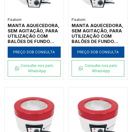
Fisatom
Fisatom
MANTA AQUECEDORA,
MANTA AQUECEDORA,
SEM AGITAÇÃO, PARA
SEM AGITAÇÃO, PARA
UTILIZAÇÃO COM
UTILIZAÇÃO COM
BALÕES DE FUNDO
BALÕES DE FUNDO
REDONDO DE 500ML,
REDONDO DE 50ML,
COM REGULADOR
COM REGULADOR
PREÇO SOB CONSULTA
PREÇO SOB CONSULTA
ELETRÔNICO
ELETRÔNICO
ANALÓGICO
ANALÓGICO
Consulte-nos pelo
Consulte-nos pelo
INCORPORADO PARA
INCORPORADO PARA
WhatsApp
WhatsApp
TEMPERATURAS ATÉ
TEMPERATURAS ATÉ
300ºC, CLASSE 300,
300ºC, CLASSE 300,
220V - MODELO
220V - MODELO 0011E2
0052E2