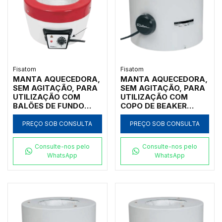
Fisatom
Fisatom
MANTA AQUECEDORA,
MANTA AQUECEDORA,
SEM AGITAÇÃO, PARA
SEM AGITAÇÃO, PARA
UTILIZAÇÃO COM
UTILIZAÇÃO COM
BALÕES DE FUNDO
COPO DE BEAKER
REDONDO DE 50ML,
FORMA BAIXA DE
COM REGULADOR
4000ML, COM
PREÇO SOB CONSULTA
PREÇO SOB CONSULTA
ELETRÔNICO
REGULADOR
ANALÓGICO
ANALÓGICO DE
Consulte-nos pelo
Consulte-nos pelo
INCORPORADO PARA
POTÊNCIA ATÉ 300ºC,
WhatsApp
WhatsApp
TEMPERATURAS ATÉ
CLASSE 300, 220V -
300ºC, CLASSE 300,
MODELO 006472
110V - MODELO 0011E1