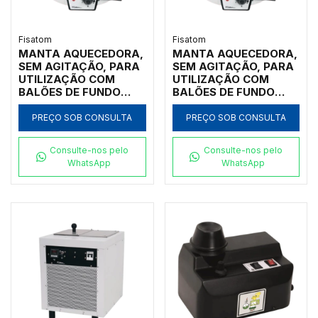
Fisatom
Fisatom
MANTA AQUECEDORA,
MANTA AQUECEDORA,
SEM AGITAÇÃO, PARA
SEM AGITAÇÃO, PARA
UTILIZAÇÃO COM
UTILIZAÇÃO COM
BALÕES DE FUNDO
BALÕES DE FUNDO
REDONDO DE 125ML,
REDONDO DE 1.000ML,
COM REGULADOR
COM REGULADOR
PREÇO SOB CONSULTA
PREÇO SOB CONSULTA
ELETRÔNICO
ELETRÔNICO
ANALÓGICO
ANALÓGICO
Consulte-nos pelo
Consulte-nos pelo
INCORPORADO PARA
INCORPORADO PARA
WhatsApp
WhatsApp
TEMPERATURAS ATÉ
TEMPERATURAS ATÉ
300ºC, CLASSE 300,
300ºC, CLASSE 300,
220V - MODELO
220V - MODELO
0012E2
0102E2