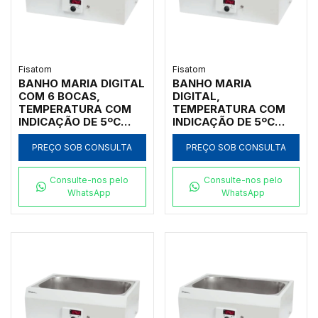
Fisatom
Fisatom
BANHO MARIA DIGITAL
BANHO MARIA
COM 6 BOCAS,
DIGITAL,
TEMPERATURA COM
TEMPERATURA COM
INDICAÇÃO DE 5ºC
INDICAÇÃO DE 5ºC
ACIMA DA AMBIENTE
ACIMA DA AMBIENTE
ATÉ 175ºC,
ATÉ 175ºC,
PREÇO SOB CONSULTA
PREÇO SOB CONSULTA
CAPACIDADE 20
CAPACIDADE 20
LITROS, CUBA
LITROS, CUBA
Consulte-nos pelo
Consulte-nos pelo
INTERNA EM AÇO
INTERNA EM AÇO INOX
WhatsApp
WhatsApp
INOXIDÁVEL INOX NO
NO FORMATO
FORMATO
RETANGULAR, SEM
RETANGULAR, SEM
CIRCULAÇÃO, SEM
CIRCULAÇÃO, 110V -
TAMPA, 110V -
MODELO: 005781-IC
MODELO 005781