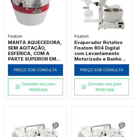
Fisatom
Fisatom
MANTA AQUECEDORA,
Evaporador Rotativo
SEM AGITAÇÃO,
Fisatom 804 Digital
ESFÉRICA, COM A
com Levantamento
PARTE SUPERIOR EM
Motorizado e Banho
TECIDO ANTI-
150°C
INFLAMÁVEL,
PREÇO SOB CONSULTA
PREÇO SOB CONSULTA
COBRINDO TODO O
CORPO DO BALÃO DE
Consulte-nos pelo
Consulte-nos pelo
FUNDO REDONDO, 01
WhatsApp
WhatsApp
LITRO, REGULADOR
POTÊNCIA ATÉ 300ºC,
CLASSE 300, 110V -
MODELO 001091-IC