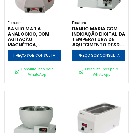
Fisatom
Fisatom
BANHO MARIA
BANHO MARIA COM
ANALÓGICO, COM
INDICAÇÃO DIGITAL DA
AGITAÇÃO
TEMPERATURA DE
MAGNÉTICA,
AQUECIMENTO DESDE
TEMPERATURA
50ºC ATÉ 150ºC, CUBA
CONTROLÁVEL DESDE
INTERNA EM AÇO
PREÇO SOB CONSULTA
PREÇO SOB CONSULTA
50ºC ATÉ 120ºC,
INOXIDÁVEL COM
CAPACIDADE 4,5
VOLUME DE 3 LITROS,
Consulte-nos pelo
Consulte-nos pelo
LITROS, CUBA
SEM TAMPA, SEM
WhatsApp
WhatsApp
INTERNA EM AÇO INOX
CIRCULAÇÃO, 110V -
NO FORMATO
MODELO 005581
REDONDO, SEM
TAMPA, 110V -
MODELO 005551