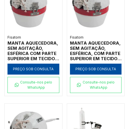
Fisatom
Fisatom
MANTA AQUECEDORA,
MANTA AQUECEDORA,
SEM AGITAÇÃO,
SEM AGITAÇÃO,
ESFÉRICA COM PARTE
ESFÉRICA, COM PARTE
SUPERIOR EM TECIDO
SUPERIOR EM TECIDO
ANTI-INFLAMÁVEL,
ANTI-INFLAMÁVEL,
COBRINDO TODO O
COBRINDO TODO O
PREÇO SOB CONSULTA
PREÇO SOB CONSULTA
CORPO DO BALÃO DE
CORPO DO BALÃO DE
FUNDO REDONDO 24
FUNDO REDONDO, 03
Consulte-nos pelo
Consulte-nos pelo
LITROS, REGULADOR
LITROS, REGULADOR
WhatsApp
WhatsApp
POTÊNCIA ATÉ 300ºC,
POTÊNCIA ATÉ 300ºC,
CLASSE 300, 220V -
CLASSE300, 110V -
MODELO 24092-IC
MODELO 003091-IC