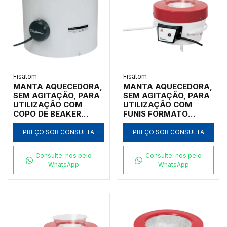
Fisatom
Fisatom
MANTA AQUECEDORA,
MANTA AQUECEDORA,
SEM AGITAÇÃO, PARA
SEM AGITAÇÃO, PARA
UTILIZAÇÃO COM
UTILIZAÇÃO COM
COPO DE BEAKER
FUNIS FORMATO
FORMA BAIXA DE
ANALÍTICO, ÂNGULO
250ML, COM
DE 60º, COM
PREÇO SOB CONSULTA
PREÇO SOB CONSULTA
REGULADOR
DIÂMETRO SUPERIOR
ANALÓGICO DE
MEDINDO DE 14CM A
Consulte-nos pelo
Consulte-nos pelo
POTÊNCIA ATÉ 300ºC,
20CM, COM
WhatsApp
WhatsApp
CLASSE 300, 110V -
REGULADOR DE
MODELO 000271
POTÊNCIA ANALÓGICO
ATÉ 300ºC, CLASSE
300, 110V - MODELO
0102F1-IC