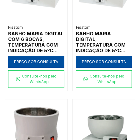
Fisatom
Fisatom
BANHO MARIA DIGITAL
BANHO MARIA
COM 6 BOCAS,
DIGITAL,
TEMPERATURA COM
TEMPERATURA COM
INDICAÇÃO DE 5ºC
INDICAÇÃO DE 5ºC
ACIMA DA AMBIENTE
ACIMA DA AMBIENTE
ATÉ 95ºC,
ATÉ 95ºC,
PREÇO SOB CONSULTA
PREÇO SOB CONSULTA
CAPACIDADE 20
CAPACIDADE 20
LITROS, CUBA
LITROS, CUBA
Consulte-nos pelo
Consulte-nos pelo
INTERNA EM AÇO
INTERNA EM AÇO INOX
WhatsApp
WhatsApp
INOXIDÁVEL INOX NO
NO FORMATO
FORMATO
RETANGULAR, SEM
RETANGULAR, SEM
CIRCULAÇÃO, SEM
CIRCULAÇÃO, 110V -
TAMPA, 110V -
MODELO: 005721-IC
MODELO 005721