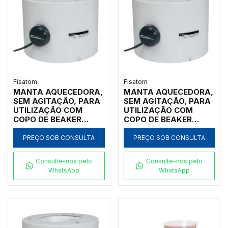
Fisatom
Fisatom
MANTA AQUECEDORA,
MANTA AQUECEDORA,
SEM AGITAÇÃO, PARA
SEM AGITAÇÃO, PARA
UTILIZAÇÃO COM
UTILIZAÇÃO COM
COPO DE BEAKER
COPO DE BEAKER
FORMA BAIXA DE
FORMA BAIXA DE
600ML, COM
400ML, COM
PREÇO SOB CONSULTA
PREÇO SOB CONSULTA
REGULADOR
REGULADOR
ANALÓGICO DE
ANALÓGICO DE
Consulte-nos pelo
Consulte-nos pelo
POTÊNCIA ATÉ 300ºC,
POTÊNCIA ATÉ 300ºC,
WhatsApp
WhatsApp
CLASSE 300, 110V -
CLASSE 300, 110V -
MODELO 000671
MODELO 000471