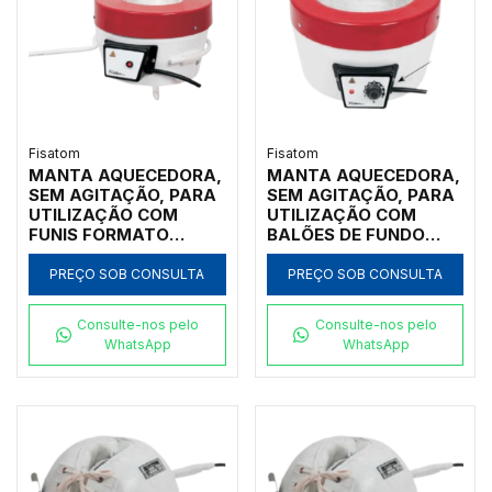
Fisatom
Fisatom
MANTA AQUECEDORA,
MANTA AQUECEDORA,
SEM AGITAÇÃO, PARA
SEM AGITAÇÃO, PARA
UTILIZAÇÃO COM
UTILIZAÇÃO COM
FUNIS FORMATO
BALÕES DE FUNDO
ANALÍTICO, ÂNGULO
REDONDO DE 2.000ML,
DE 60º, COM
COM REGULADOR
PREÇO SOB CONSULTA
PREÇO SOB CONSULTA
DIÂMETRO SUPERIOR
ELETRÔNICO
MEDINDO DE 9CM A
ANALÓGICO
Consulte-nos pelo
Consulte-nos pelo
13CM, COM
INCORPORADO PARA
WhatsApp
WhatsApp
REGULADOR DE
TEMPERATURAS ATÉ
POTÊNCIA ANALÓGICO
300ºC, CLASSE 300,
ATÉ 300ºC, CLASSE
110V - MODELO 0202E1
300, 110V - MODELO
0022F1-IC