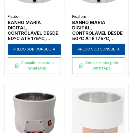
Fisatom
Fisatom
BANHO MARIA
BANHO MARIA
DIGITAL,
DIGITAL,
CONTROLÁVEL DESDE
CONTROLÁVEL DESDE
50ºC ATÉ 175ºC,
50ºC ATÉ 175ºC,
CAPACIDADE 4,5
CAPACIDADE 4,5
LITROS, CUBA
LITROS, CUBA
PREÇO SOB CONSULTA
PREÇO SOB CONSULTA
INTERNA EM AÇO
INTERNA EM AÇO
INOXIDÁVEL NO
INOXIDÁVEL NO
Consulte-nos pelo
Consulte-nos pelo
FORMATO REDONDO,
FORMATO REDONDO,
WhatsApp
WhatsApp
SEM CIRCULAÇÃO,
SEM CIRCULAÇÃO,
SEM TAMPA, 110V -
SEM TAMPA, 220V -
MODELO 005571
MODELO 005572