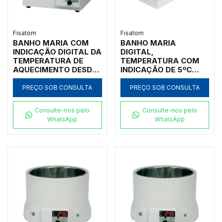
Fisatom
Fisatom
BANHO MARIA COM
BANHO MARIA
INDICAÇÃO DIGITAL DA
DIGITAL,
TEMPERATURA DE
TEMPERATURA COM
AQUECIMENTO DESDE
INDICAÇÃO DE 5ºC
50ºC ATÉ 150ºC, CUBA
ACIMA DA AMBIENTE
INTERNA EM AÇO
ATÉ 95ºC,
PREÇO SOB CONSULTA
PREÇO SOB CONSULTA
INOXIDÁVEL COM
CAPACIDADE 6 LITROS,
VOLUME DE 3 LITROS,
CUBA INTERNA EM
Consulte-nos pelo
Consulte-nos pelo
SEM TAMPA, SEM
AÇO INOX NO
WhatsApp
WhatsApp
CIRCULAÇÃO, 220V -
FORMATO
MODELO 005582
RETANGULAR, SEM
CIRCULAÇÃO, COM
TAMPA, 110V -
MODELO 005621-IC