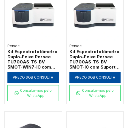
Persee
Persee
Kit Espectrofotômetro
Kit Espectrofotômetro
Duplo-Feixe Persee
Duplo-Feixe Persee
TU700AS-TS-BV-
TU700AS-TS-BV-
5MOT-WIN7-IC com
5MOT-IC com Suporte
Suporte Motorizado e
Motorizado para 5
Software GLP/GMP
Cubetas Softwares
PREÇO SOB CONSULTA
PREÇO SOB CONSULTA
(190 a 1100nm)
UVTouch e UVWin (190
a 1100nm)
Consulte-nos pelo
Consulte-nos pelo
WhatsApp
WhatsApp