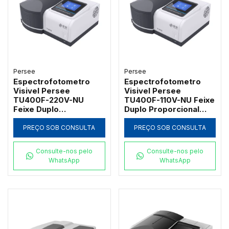
Persee
Persee
Espectrofotometro
Espectrofotometro
Visivel Persee
Visivel Persee
TU400F-220V-NU
TU400F-110V-NU Feixe
Feixe Duplo
Duplo Proporcional
Proporcional com Tela
com Tela Touch
Touch Screen 7" e
Screen 7" e Suporte 5
PREÇO SOB CONSULTA
PREÇO SOB CONSULTA
Suporte 5 Cubetas (5-
Cubetas (5-100mm)
100mm)
Consulte-nos pelo
Consulte-nos pelo
WhatsApp
WhatsApp