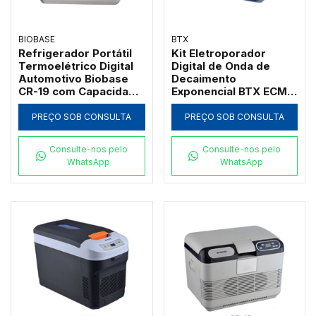
BIOBASE
BTX
Refrigerador Portátil
Kit Eletroporador
Termoelétrico Digital
Digital de Onda de
Automotivo Biobase
Decaimento
CR-19 com Capacidade
Exponencial BTX ECM
de 19L e Isolamento
399
em Poliuretano
PREÇO SOB CONSULTA
PREÇO SOB CONSULTA
Consulte-nos pelo
Consulte-nos pelo
WhatsApp
WhatsApp