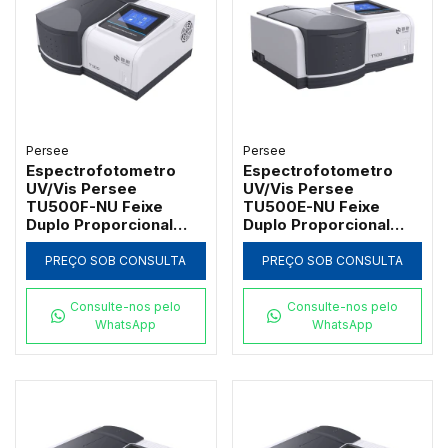
Persee
Persee
Espectrofotometro
Espectrofotometro
UV/Vis Persee
UV/Vis Persee
TU500F-NU Feixe
TU500E-NU Feixe
Duplo Proporcional
Duplo Proporcional
com Tela Touch
com Tela Touch
Screen 7" e Suporte 5
Screen 7" e Suporte 8
PREÇO SOB CONSULTA
PREÇO SOB CONSULTA
Cubetas (5-100mm)
Cubetas
Consulte-nos pelo
Consulte-nos pelo
WhatsApp
WhatsApp