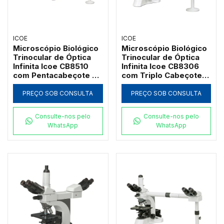
ICOE
ICOE
Microscópio Biológico
Microscópio Biológico
Trinocular de Óptica
Trinocular de Óptica
Infinita Icoe CB8510
Infinita Icoe CB8306
com Pentacabeçote de
com Triplo Cabeçote
Co-Observação
de Co-Observação
Multivisão e Ponteiro
Multivisão e Ponteiro
PREÇO SOB CONSULTA
PREÇO SOB CONSULTA
LED Verde
LED Verde
Consulte-nos pelo
Consulte-nos pelo
WhatsApp
WhatsApp