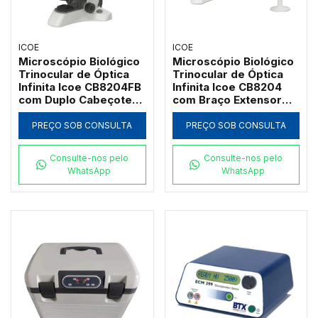
ICOE
ICOE
Microscópio Biológico
Microscópio Biológico
Trinocular de Óptica
Trinocular de Óptica
Infinita Icoe CB8204FB
Infinita Icoe CB8204
com Duplo Cabeçote
com Braço Extensor
de Co-Observação
Lateral, Duplo
Paralela e Ponteiro LED
Cabeçote e Ponteiro
PREÇO SOB CONSULTA
PREÇO SOB CONSULTA
Verde
LED Verde
Consulte-nos pelo
Consulte-nos pelo
WhatsApp
WhatsApp