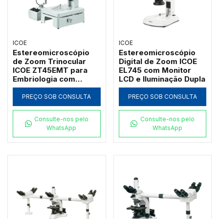
ICOE
ICOE
Estereomicroscópio
Estereomicroscópio
de Zoom Trinocular
Digital de Zoom ICOE
ICOE ZT45EMT para
EL745 com Monitor
Embriologia com
LCD e Iluminação Dupla
Estativa Diascópica e
Espelho Refletor
PREÇO SOB CONSULTA
PREÇO SOB CONSULTA
Consulte-nos pelo
Consulte-nos pelo
WhatsApp
WhatsApp