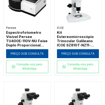
Persee
ICOE
Espectrofotometro
Kit
Visivel Persee
Estereomicroscópio
TU400E-110V-NU Feixe
Trinocular Galileano
Duplo Proporcional
ICOE SZ810T-NZ11-
com Tela Touch
360X-IC com Foco
Screen 7" e Suporte 8
Coaxial Macro e
PREÇO SOB CONSULTA
PREÇO SOB CONSULTA
Cubetas
Micrométrico
Consulte-nos pelo
Consulte-nos pelo
WhatsApp
WhatsApp