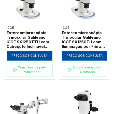
ICOE
ICOE
Estereomicroscópio
Estereomicroscópio
Trinocular Galileano
Trinocular Galileano
ICOE SX1250TTH com
ICOE SX1250TH com
Cabeçote Inclinável
Iluminação por Fibra
Ergonômico e Zoom
Óptica e Zoom 12,5:1
12,5:1
PREÇO SOB CONSULTA
PREÇO SOB CONSULTA
Consulte-nos pelo
Consulte-nos pelo
WhatsApp
WhatsApp