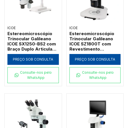
ICOE
ICOE
Estereomicroscópio
Estereomicroscópio
Trinocular Galileano
Trinocular Galileano
ICOE SX1250-BS2 com
ICOE SZ1800T com
Braço Duplo Articulado
Revestimento
Boom Stand e Zoom
Apocromático e Zoom
12,5:1
18:1
PREÇO SOB CONSULTA
PREÇO SOB CONSULTA
Consulte-nos pelo
Consulte-nos pelo
WhatsApp
WhatsApp