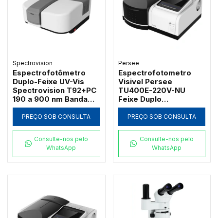
Spectrovision
Persee
Espectrofotômetro
Espectrofotometro
Duplo-Feixe UV-Vis
Visivel Persee
Spectrovision T92+PC
TU400E-220V-NU
190 a 900 nm Banda
Feixe Duplo
Variável
Proporcional com Tela
Touch Screen 7" e
PREÇO SOB CONSULTA
PREÇO SOB CONSULTA
Suporte 8 Cubetas
Consulte-nos pelo
Consulte-nos pelo
WhatsApp
WhatsApp