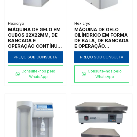
Hexicryo
Hexicryo
MÁQUINA DE GELO EM
MÁQUINA DE GELO
CUBOS 22X22MM, DE
CILÍNDRICO EM FORMA
BANCADA E
DE BALA, DE BANCADA
OPERAÇÃO CONTÍNUA,
E OPERAÇÃO
CAPACIDADE PARA
CONTÍNUA,
PRODUZIR ATÉ
CAPACIDADE PARA
PREÇO SOB CONSULTA
PREÇO SOB CONSULTA
22KG/DIA, COM
PRODUZIR ATÉ
DEPÓSITO 2KG, 220V
15KG/DIA, COM
Consulte-nos pelo
Consulte-nos pelo
DEPÓSITO 2KG, 220V
WhatsApp
WhatsApp