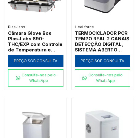
Plas-labs
Heal force
Câmara Glove Box
TERMOCICLADOR PCR
Plas-Labs 890-
TEMPO REAL 2 CANAIS
THC/EXP com Controle
DETECÇÃO DIGITAL,
de Temperatura e
SISTEMA ABERTO
Umidade para 1
EQUIPADO COM 1
Operador
BLOCO COM 32 POÇOS
PREÇO SOB CONSULTA
PREÇO SOB CONSULTA
DE 0,2 ML, SAÍDA
LAN/WiFi E SOFTWARE
Consulte-nos pelo
Consulte-nos pelo
- X320
WhatsApp
WhatsApp