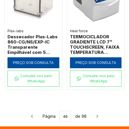
Plas-labs
Heal force
Dessecador Plas-Labs
TERMOCICLADOR
860-CG/NS/EXP-IC
GRADIENTE LCD 7"
Transparente
TOUCHSCREEN, FAIXA
Empilhável com 5
TEMPERATURA
Prateleiras e
0°-99.9°C RAMPA
Higrômetro
AQUECIMENTO: 5°C/S
PREÇO SOB CONSULTA
PREÇO SOB CONSULTA
E RESFRIAMENTO:
5°C/S COM 1 BLOCO
Consulte-nos pelo
Consulte-nos pelo
PARA 384 POÇOS
WhatsApp
WhatsApp
Página
de 98