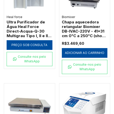
Heal force
Biomixer
Ultra Purificador de
Chapa aquecedora
Água Heal Force
retangular Biomixer
Direct-Acqua-Q-30
DB-IVAC-220V - 41x31
Multigrau Tipo I, II e III
cm 0°C a 250°C (show-
30L/h
room)
R$3.469,60
PREÇO SOB CONSULTA
ADICIONAR AO CARRINHO
Consulte-nos pelo
WhatsApp
Consulte-nos pelo
WhatsApp