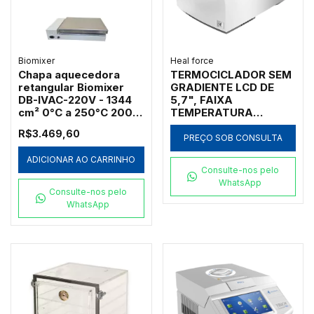
Biomixer
Heal force
Chapa aquecedora
TERMOCICLADOR SEM
retangular Biomixer
GRADIENTE LCD DE
DB-IVAC-220V - 1344
5,7", FAIXA
cm² 0°C a 250°C 2000
TEMPERATURA
W
0°-100°C RAMPA
R$3.469,60
AQUECIMENTO: 4°C/S E
PREÇO SOB CONSULTA
RESFRIAMENTO:
ADICIONAR AO CARRINHO
3,5°C/S COM 1 BLOCO
Consulte-nos pelo
96X0,2ML + 77X0,5ML
WhatsApp
Consulte-nos pelo
WhatsApp