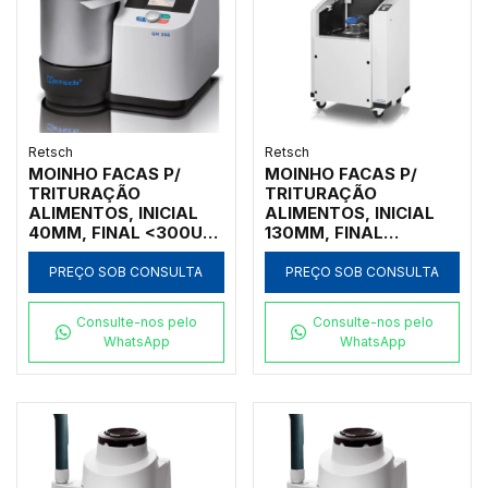
Retsch
Retsch
MOINHO FACAS P/
MOINHO FACAS P/
TRITURAÇÃO
TRITURAÇÃO
ALIMENTOS, INICIAL
ALIMENTOS, INICIAL
40MM, FINAL <300UM,
130MM, FINAL
VASO PLÁSTICO 5L,
<300UM, VASO
FACA AÇO INOX, 220V
PLÁSTICO 5L, FACA
PREÇO SOB CONSULTA
PREÇO SOB CONSULTA
AÇO INOX, 220V
Consulte-nos pelo
Consulte-nos pelo
WhatsApp
WhatsApp