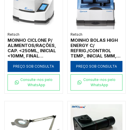
Retsch
Retsch
MOINHO CICLONE P/
MOINHO BOLAS HIGH
ALIMENTOS/RAÇÕES,
ENERGY C/
CAP. <250ML, INICIAL
REFRIG./CONTROL
<10MM, FINAL
TEMP., INICIAL 5MM,
<250UM, 110V
FINAL 80NM, 2 VASOS
AÇO INOX 125ML
PREÇO SOB CONSULTA
PREÇO SOB CONSULTA
Consulte-nos pelo
Consulte-nos pelo
WhatsApp
WhatsApp