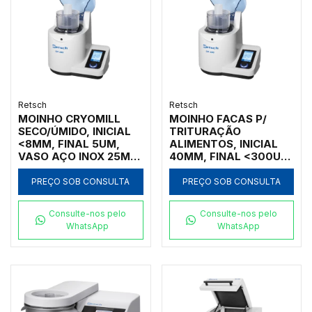
Retsch
Retsch
MOINHO CRYOMILL
MOINHO FACAS P/
SECO/ÚMIDO, INICIAL
TRITURAÇÃO
<8MM, FINAL 5UM,
ALIMENTOS, INICIAL
VASO AÇO INOX 25ML,
40MM, FINAL <300UM,
SEM AUTOFILL, 110V
VASO PLÁSTICO 5L,
FACA AÇO INOX, 220V
PREÇO SOB CONSULTA
PREÇO SOB CONSULTA
Consulte-nos pelo
Consulte-nos pelo
WhatsApp
WhatsApp