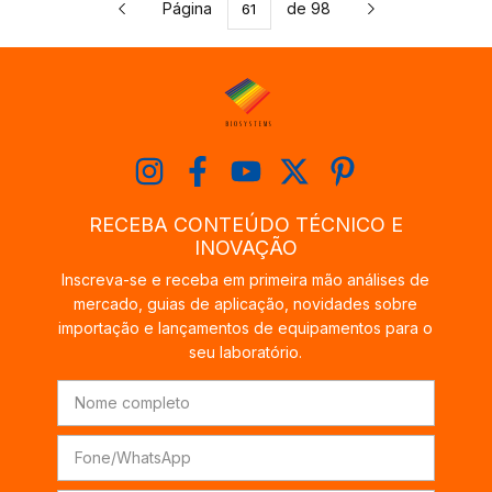
Página
de 98
RECEBA CONTEÚDO TÉCNICO E
INOVAÇÃO
Inscreva-se e receba em primeira mão análises de
mercado, guias de aplicação, novidades sobre
importação e lançamentos de equipamentos para o
seu laboratório.