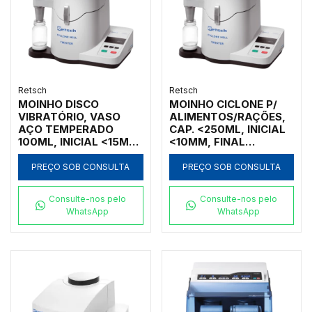
Retsch
Retsch
MOINHO DISCO
MOINHO CICLONE P/
VIBRATÓRIO, VASO
ALIMENTOS/RAÇÕES,
AÇO TEMPERADO
CAP. <250ML, INICIAL
100ML, INICIAL <15MM,
<10MM, FINAL
FINAL <20UM, 230V
<250UM, 220V
PREÇO SOB CONSULTA
PREÇO SOB CONSULTA
Consulte-nos pelo
Consulte-nos pelo
WhatsApp
WhatsApp