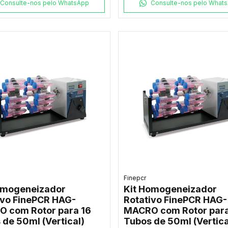
Consulte-nos pelo WhatsApp
Consulte-nos pelo What
Finepcr
omogeneizador
Kit Homogeneizador
ivo FinePCR HAG-
Rotativo FinePCR HAG-
 com Rotor para 16
MACRO com Rotor para
 de 50ml (Vertical)
Tubos de 50ml (Vertica