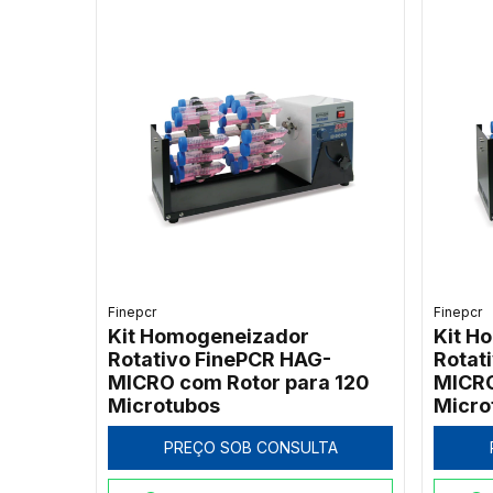
Finepcr
Finepcr
Kit Homogeneizador
Kit H
Rotativo FinePCR HAG-
Rotat
MICRO com Rotor para 120
MICRO
Microtubos
Micro
PREÇO SOB CONSULTA