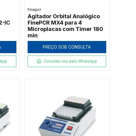
Finepcr
Agitador Orbital Analógico
2-IC
FinePCR MX4 para 4
Microplacas com Timer 180
min
A
PREÇO SOB CONSULTA
sApp
Consulte-nos pelo WhatsApp