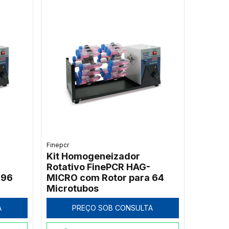
Finepcr
Kit Homogeneizador
Rotativo FinePCR HAG-
 96
MICRO com Rotor para 64
Microtubos
A
PREÇO SOB CONSULTA