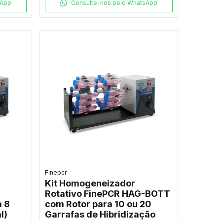
sApp
Consulte-nos pelo WhatsApp
Finepcr
Kit Homogeneizador
Rotativo FinePCR HAG-BOTT
 8
com Rotor para 10 ou 20
l)
Garrafas de Hibridização