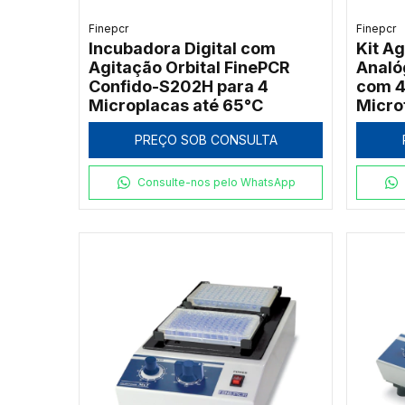
Finepcr
Finepcr
Incubadora Digital com
Kit Ag
Agitação Orbital FinePCR
Analó
Confido-S202H para 4
com 4
Microplacas até 65°C
Micro
PREÇO SOB CONSULTA
Consulte-nos pelo WhatsApp