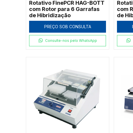
Rotativo FinePCR HAG-BOTT
Rotat
com Rotor para 6 Garrafas
com R
de Hibridização
de Hi
PREÇO SOB CONSULTA
Consulte-nos pelo WhatsApp