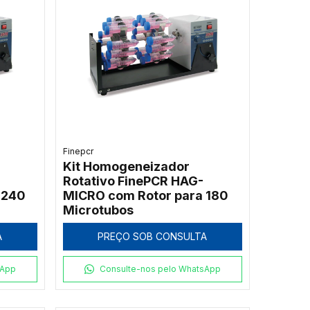
Finepcr
Kit Homogeneizador
Rotativo FinePCR HAG-
 240
MICRO com Rotor para 180
Microtubos
A
PREÇO SOB CONSULTA
sApp
Consulte-nos pelo WhatsApp