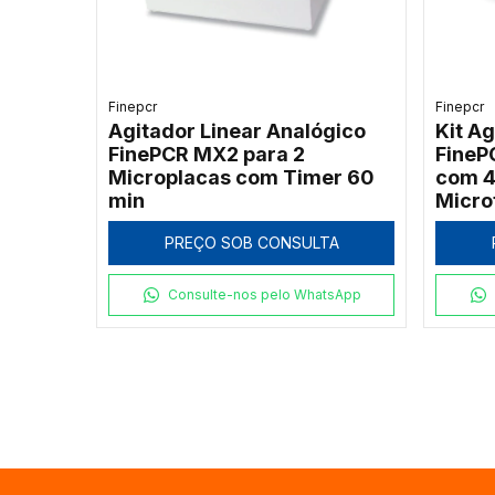
Finepcr
Finepcr
Agitador Linear Analógico
Kit Ag
FinePCR MX2 para 2
FineP
Microplacas com Timer 60
com 4
min
Micro
PREÇO SOB CONSULTA
Consulte-nos pelo WhatsApp