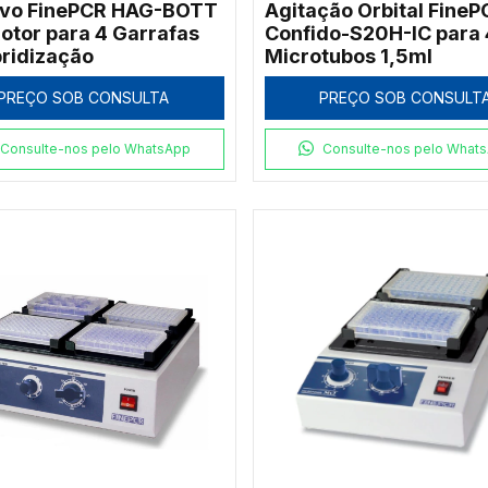
ivo FinePCR HAG-BOTT
Agitação Orbital FineP
otor para 4 Garrafas
Confido-S20H-IC para
bridização
Microtubos 1,5ml
PREÇO SOB CONSULTA
PREÇO SOB CONSULT
Consulte-nos pelo WhatsApp
Consulte-nos pelo What