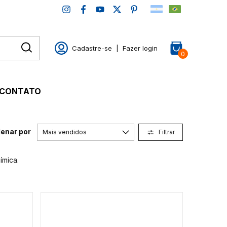
Cadastre-se
|
Fazer login
0
CONTATO
enar por
Filtrar
ímica.