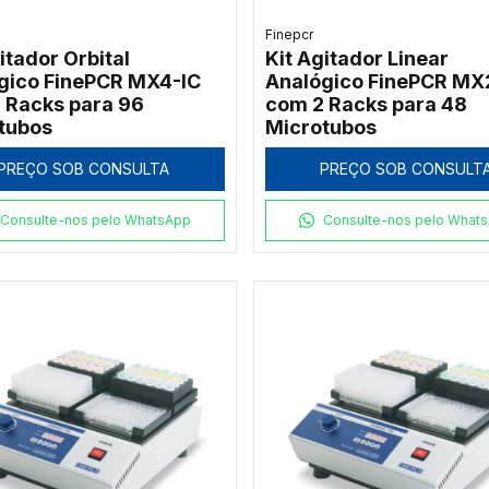
Finepcr
itador Orbital
Kit Agitador Linear
gico FinePCR MX4-IC
Analógico FinePCR MX
 Racks para 96
com 2 Racks para 48
tubos
Microtubos
PREÇO SOB CONSULTA
PREÇO SOB CONSULT
Consulte-nos pelo WhatsApp
Consulte-nos pelo What