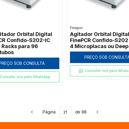
Finepcr
itador Orbital Digital
Agitador Orbital Digita
CR Confido-S202-IC
FinePCR Confido-S202
 Racks para 96
4 Microplacas ou Deep
tubos
PREÇO SOB CONSULT
PREÇO SOB CONSULTA
Consulte-nos pelo What
Consulte-nos pelo WhatsApp
Página
de 98