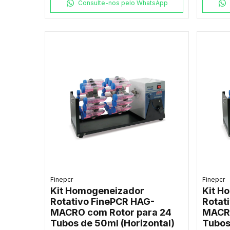
Consulte-nos pelo WhatsApp
Finepcr
Finepcr
Kit Homogeneizador
Kit H
Rotativo FinePCR HAG-
Rotat
MACRO com Rotor para 24
MACRO
Tubos de 50ml (Horizontal)
Tubos