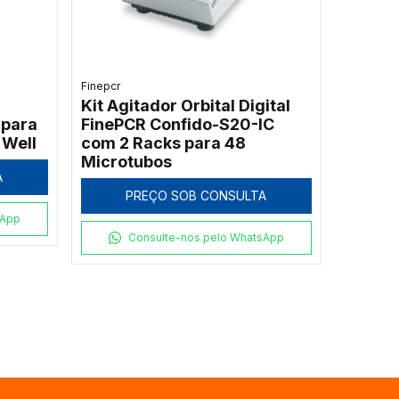
Finepcr
l
Kit Agitador Orbital Digital
 para
FinePCR Confido-S20-IC
 Well
com 2 Racks para 48
Microtubos
A
PREÇO SOB CONSULTA
sApp
Consulte-nos pelo WhatsApp