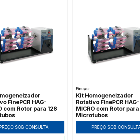
Finepcr
omogeneizador
Kit Homogeneizador
ivo FinePCR HAG-
Rotativo FinePCR HAG-
 com Rotor para 128
MICRO com Rotor para
tubos
Microtubos
PREÇO SOB CONSULTA
PREÇO SOB CONSULT