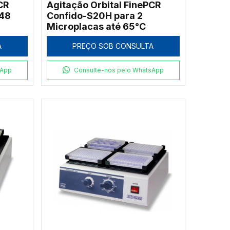
CR
Agitação Orbital FinePCR
 48
Confido-S20H para 2
Microplacas até 65°C
A
PREÇO SOB CONSULTA
sApp
Consulte-nos pelo WhatsApp