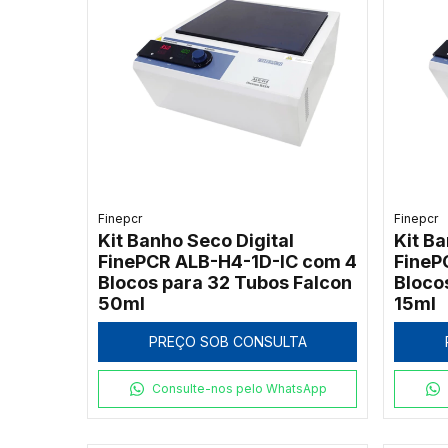
Finepcr
Finepcr
Kit Banho Seco Digital
Kit Ba
FinePCR ALB-H4-1D-IC com 4
FineP
Blocos para 32 Tubos Falcon
Bloco
50ml
15ml
PREÇO SOB CONSULTA
Consulte-nos pelo WhatsApp